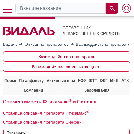
СПРАВОЧНИК
ЛЕКАРСТВЕННЫХ СРЕДСТВ
Видаль
Описание препаратов
Взаимодействие препаратов
Взаимодействие препаратов
Взаимодействие активных веществ
Поиск
По алфавиту
Активные в-ва
КФУ
ФТГ
КФГ
МКБ
АТХ
Компании
Заболевания
®
Совместимость Фтизамакс
и Синфен
®
Страница описания препарата Фтизамакс
Страница описания препарата Синфен