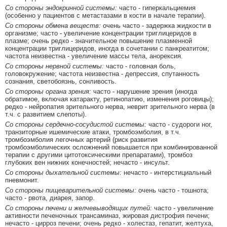
Со стороны эндокринной системы:
часто - гиперкальциемия
(особенно у пациентов с метастазами в кости в начале терапии).
Со стороны обмена веществ:
очень часто - задержка жидкости в
организме; часто - увеличение концентрации триглицеридов в
плазме; очень редко - значительное повышение плазменной
концентрации триглицеридов, иногда в сочетании с панкреатитом;
частота неизвестна - увеличение массы тела, анорексия.
Со стороны нервной системы:
часто - головная боль,
головокружение; частота неизвестна - депрессия, спутанность
сознания, светобоязнь, сонливость.
Со стороны органа зрения:
часто - нарушение зрения (иногда
обратимое, включая катаракту, ретинопатию, изменения роговицы);
редко - нейропатия зрительного нерва, неврит зрительного нерва (в
т.ч. с развитием слепоты).
Со стороны сердечно-сосудистой системы:
часто - судороги ног,
транзиторные ишемические атаки, тромбоэмболия, в т.ч.
тромбоэмболия легочных артерий (риск развития
тромбоэмболических осложнений повышается при комбинированной
терапии с другими цитотоксическими препаратами), тромбоз
глубоких вен нижних конечностей; нечасто - инсульт.
Со стороны дыхательной системы:
нечасто - интерстициальный
пневмонит.
Со стороны пищеварительной системы:
очень часто - тошнота;
часто - рвота, диарея, запор.
Со стороны печени и желчевыводящих путей:
часто - увеличение
активности печеночных трансаминаз, жировая дистрофия печени;
нечасто - цирроз печени; очень редко - холестаз, гепатит, желтуха,