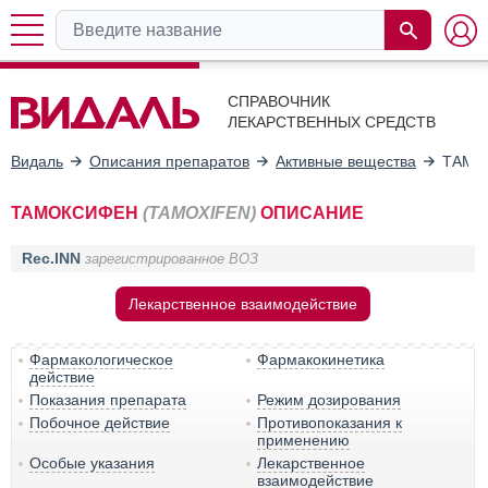
СПРАВОЧНИК
ЛЕКАРСТВЕННЫХ СРЕДСТВ
Видаль
Описания препаратов
Активные вещества
ТАМО
ТАМОКСИФЕН
(TAMOXIFEN)
ОПИСАНИЕ
Rec.INN
зарегистрированное ВОЗ
Лекарственное взаимодействие
Фармакологическое
Фармакокинетика
действие
Показания препарата
Режим дозирования
Побочное действие
Противопоказания к
применению
Особые указания
Лекарственное
взаимодействие