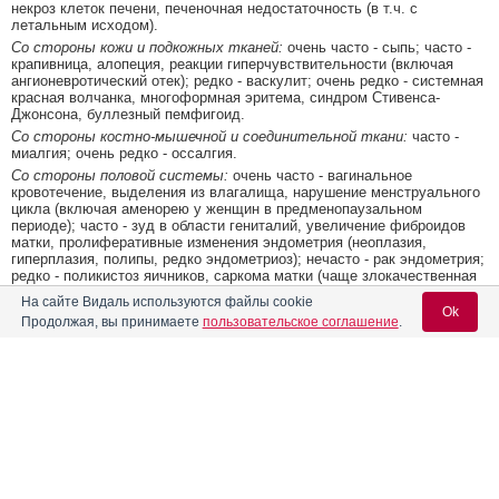
некроз клеток печени, печеночная недостаточность (в т.ч. с
летальным исходом).
Со стороны кожи и подкожных тканей:
очень часто - сыпь; часто -
крапивница, алопеция, реакции гиперчувствительности (включая
ангионевротический отек); редко - васкулит; очень редко - системная
красная волчанка, многоформная эритема, синдром Стивенса-
Джонсона, буллезный пемфигоид.
Со стороны костно-мышечной и соединительной ткани:
часто -
миалгия; очень редко - оссалгия.
Со стороны половой системы:
очень часто - вагинальное
кровотечение, выделения из влагалища, нарушение менструального
цикла (включая аменорею у женщин в предменопаузальном
периоде); часто - зуд в области гениталий, увеличение фиброидов
матки, пролиферативные изменения эндометрия (неоплазия,
гиперплазия, полипы, редко эндометриоз); нечасто - рак эндометрия;
редко - поликистоз яичников, саркома матки (чаще злокачественная
смешанная опухоль Мюллера), полипоз влагалища, снижение
На сайте Видаль используются файлы cookie
либидо у мужчин, импотенция у мужчин.
Ok
Продолжая, вы принимаете
пользовательское соглашение
.
Прочие:
очень часто - приступообразные ощущения жара
(вследствие антиэстрогенного эффекта тамоксифена); редко - боль
в области пораженных тканей (особенно в начале терапии); очень
редко - поздняя кожная порфирия; частота неизвестна - повышение
Содержание
Вход для специалистов
температуры тела, повышенная утомляемость. В начале лечения
возможно местное обострение болезни - увеличение размера
мягкотканных образований, иногда сопровождающееся выраженной
E-mail учетной записи Vidal:
Фармакологическое действие
эритемой пораженных участков и прилегающих областей (обычно
проходит в течение 2 недель).
Фармакокинетика