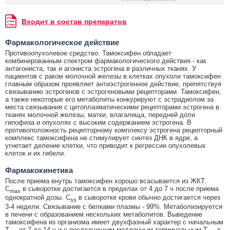
Входит в состав препаратов
Фармакологическое действие
Противоопухолевое средство. Тамоксифен обладает
комбинированным спектром фармакологического действия - как
антагониста, так и агониста эстрогена в различных тканях. У
пациентов с раком молочной железы в клетках опухоли тамоксифен
главным образом проявляет антиэстрогенное действие, препятствуя
связыванию эстрогенов с эстрогеновыми рецепторами. Тамоксифен,
а также некоторые его метаболиты конкурируют с эстрадиолом за
места связывания с цитоплазматическими рецепторами эстрогена в
тканях молочной железы, матки, влагалища, передней доли
гипофиза и опухолях с высоким содержанием эстрогена. В
противоположность рецепторному комплексу эстрогена рецепторный
комплекс тамоксифена не стимулирует синтез ДНК в ядре, а
угнетает деление клетки, что приводит к регрессии опухолевых
клеток и их гибели.
Фармакокинетика
После приема внутрь тамоксифен хорошо всасывается из ЖКТ.
C
в сыворотке достигается в пределах от 4 до 7 ч после приема
max
однократной дозы. C
в сыворотке крови обычно достигается через
ss
3-4 недели. Связывание с белками плазмы - 99%. Метаболизируется
в печени с образованием нескольких метаболитов. Выведение
тамоксифена из организма имеет двухфазный характер с начальным
T
от 7 до 14 ч и с последующим медленным терминальным T
в