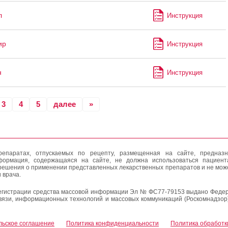
л
Инструкция
ир
Инструкция
н
Инструкция
3
4
5
далее
»
епаратах, отпускаемых по рецепту, размещенная на сайте, предназн
формация, содержащаяся на сайте, не должна использоваться пациен
решения о применении представленных лекарственных препаратов и не мож
 врача.
егистрации средства массовой информации Эл № ФС77-79153 выдано Федер
вязи, информационных технологий и массовых коммуникаций (Роскомнадзор
льское соглашение
Политика конфиденциальности
Политика обработк