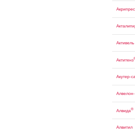
Акрипрес
Акталипи
Активель
Актитенз
Акутер-с
Алвелон
®
Алвида
Алвитил