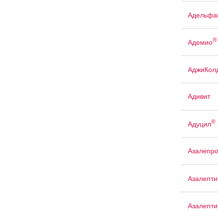
Адельфа
®
Адемио
АджиКол
Адивит
®
Адуцил
Азалепр
Азалепти
Азалепти