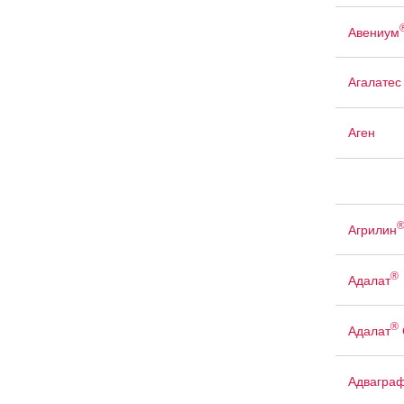
Авениум
Агалатес
Аген
Агрилин
®
Адалат
®
Адалат
Адвагра