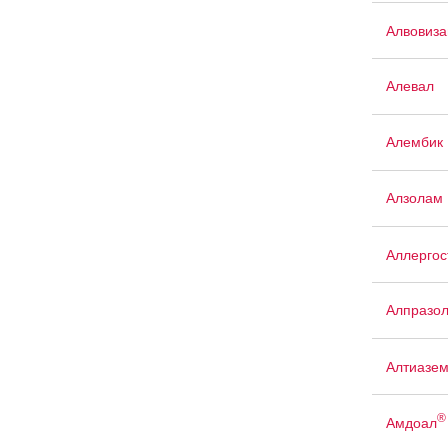
Алвовиза
Алевал
Алембик 
Алзолам
Аллергос
Алпразо
Алтиазе
®
Амдоал