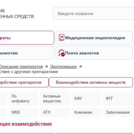
ИК
ЕННЫХ СРЕДСТВ
раты
Медицинская энциклопедия
алистам
Поиск аналогов
Описание препаратов
Эритромицин
твие с другими препаратами
действие препаратов
Взаимодействие активных веществ
По
Активные
КФУ
ФТГ
алфавиту
вещества
МКБ
АТХ
Компании
Заболевания
ицин взаимодействие