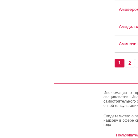
Амеверо
Амедилв
Аминази
1
2
Информация о пр
специалистов. Ин
самостоятельного 
очной консультации
Свидетельство о р
надзору в сфере с
года.
Пользовате