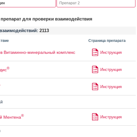
препарат для проверки взаимодействия
взаимодействий:
2113
твие
Страница препарата
в Витаминно-минеральный комплекс
Инструкция
®
дис
Инструкция
®
Инструкция
й
®
й Ментена
Инструкция
®