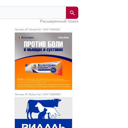
Расширенный поиск
Реклама. АО "Хелеон Рус", ИНН 770
3105112
Реклама. АО "Видаль Рус", ИНН 772
8043605