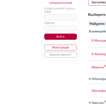
специалистов
E-mail учетной записи
Vidal:
Выберите 
Пароль:
Найдено 
Взаимодейс
9 Месяце
Регистрация
А-Валкор
Забыли пароль?
Абергин
Абилифа
Абилифа
Авелокс