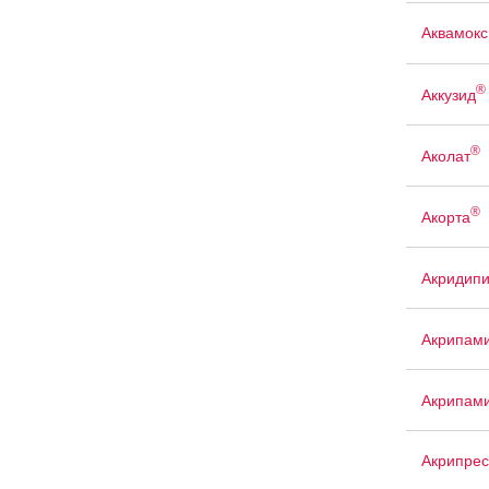
Аквамокс
®
Аккузид
®
Аколат
®
Акорта
Акридип
Акрипам
Акрипам
Акрипрес