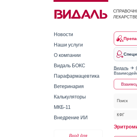
СПРАВОЧН
ЛЕКАРСТВ
Новости
Препа
Наши услуги
Специ
О компании
Видаль БОКС
Видаль
Взаимодейс
Парафармацевтика
Взаимо
Ветеринария
Калькуляторы
Поиск
МКБ-11
КФГ
Внедрение ИИ
Эритром
Вход для