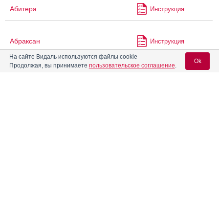
Абитера
Инструкция
Абраксан
Инструкция
На сайте Видаль используются файлы cookie
Ok
Продолжая, вы принимаете
пользовательское соглашение
.
Авандаглим
Инструкция
Вход для специалистов
Авандамет
Инструкция
E-mail учетной записи Vidal:
Авандия
Инструкция
Пароль:
®
Авелокс
®
Авениум
Про
Инструкция
Регистрация
Забыли пароль?