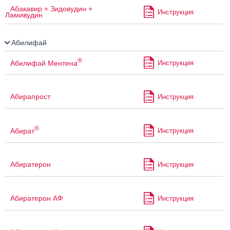
Абакавир + Зидовудин +
Инструкция
Ламивудин
Абилифай
®
Абилифай Ментена
Инструкция
Абирапрост
Инструкция
®
Абират
Инструкция
Абиратерон
Инструкция
Абиратерон АФ
Инструкция