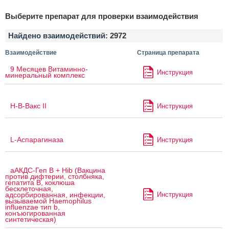
Выберите препарат для проверки взаимодействия
Найдено взаимодействий:
2972
Взаимодействие
Страница препарата
9 Месяцев Витаминно-
Инструкция
минеральный комплекс
H-B-Вакс II
Инструкция
L-Аспарагиназа
Инструкция
аАКДС-Геп B + Hib (Вакцина
против дифтерии, столбняка,
гепатита B, коклюша
бесклеточная,
Инструкция
адсорбированная, инфекции,
вызываемой Haemophilus
influenzae тип b,
конъюгированная
синтетическая)