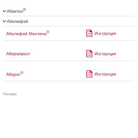
®
Абактал
Абилифай
®
Абилифай Ментена
Инструкция
Абирапрост
Инструкция
®
Абират
Инструкция
Реклама