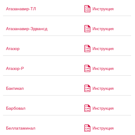
Атазанавир-ТЛ
Инструкция
Атазанавир-Эдвансд
Инструкция
Атазор
Инструкция
Атазор-Р
Инструкция
Бактикап
Инструкция
Барбовал
Инструкция
Беллатаминал
Инструкция