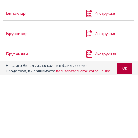
Биноклар
Инструкция
Бруснивер
Инструкция
Бруснилан
Инструкция
На сайте Видаль используются файлы cookie
Ok
Продолжая, вы принимаете
пользовательское соглашение
.
®
Вагисепт
Инструкция
Вход для специалистов
®
Вагиферон
Инструкция
E-mail учетной записи Vidal:
®
Валокордин
Инструкция
Пароль:
Валорелас
Инструкция