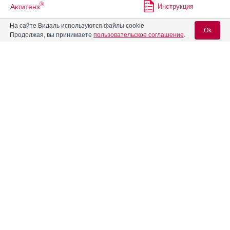
®
Актитенз
Инструкция
На сайте Видаль используются файлы cookie
Ok
Продолжая, вы принимаете
пользовательское соглашение
.
®
Алвента
Инструкция
Вход для специалистов
Алвитил
Инструкция
E-mail учетной записи Vidal:
Алгезир Ультра
Инструкция
Пароль:
Алевал
Инструкция
Аленталь
Инструкция
Регистрация
Забыли пароль?
®
Алка-Зельтцер
Инструкция