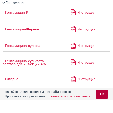
Гентамицин
Гентамицин-К
Инструкция
Гентамицин-Ферейн
Инструкция
Гентамицина сульфат
Инструкция
Гентамицина сульфата
Инструкция
раствор для инъекций 4%
Гитерна
Инструкция
На сайте Видаль используются файлы cookie
Ok
®
Грастива
Инструкция
Продолжая, вы принимаете
пользовательское соглашение
.
Губка антисептическая с
Инструкция