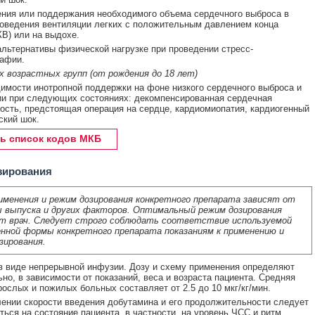
ния или поддержания необходимого объема сердечного выброса в
оведения вентиляции легких с положительным давлением конца
В) или на выдохе.
альтернативы физической нагрузке при проведении стресс-
афии.
х возрастных групп (от рождения до 18 лет)
имости инотропной поддержки на фоне низкого сердечного выброса и
и при следующих состояниях: декомпенсированная сердечная
ость, предстоящая операция на сердце, кардиомиопатия, кардиогенный
ский шок.
ь список кодов МКБ
зирования
именения и режим дозирования конкретного препарата зависят от
 выпуска и других факторов. Оптимальный режим дозирования
т врач. Следует строго соблюдать соответствие используемой
нной формы конкретного препарата показаниям к применению и
зирования.
 виде непрерывной инфузии. Дозу и схему применения определяют
но, в зависимости от показаний, веса и возраста пациента. Средняя
рослых и пожилых больных составляет от 2.5 до 10 мкг/кг/мин.
ении скорости введения добутамина и его продолжительности следует
ться на состояние пациента, в частности, на уровень ЧСС и ритм