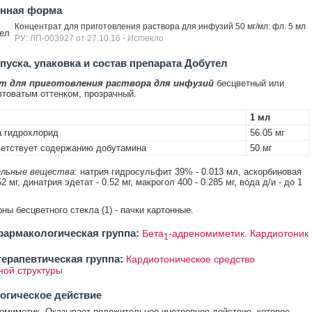
енная форма
Концентрат для приготовления раствора для инфузий 50 мг/мл: фл. 5 мл
ел
РУ: ЛП-003927 от 27.10.16
- Истекло
уска, упаковка и состав препарата Добутел
т для приготовления раствора для инфузий
бесцветный или
лтоватым оттенком, прозрачный.
1 мл
 гидрохлорид
56.05 мг
етствует содержанию добутамина
50 мг
льные вещества
: натрия гидросульфит 39% - 0.013 мл, аскорбиновая
52 мг, динатрия эдетат - 0.52 мг, макрогол 400 - 0.285 мг, вода д/и - до 1
ны бесцветного стекла (1) - пачки картонные.
армакологическая группа:
Бета
-адреномиметик. Кардиотоник
1
ерапевтическая группа:
Кардиотоническое средство
ной структуры
огическое действие
омиметик. Оказывает положительное инотропное действие, которое