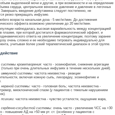
 объем выделенной мочи и другие, а при возможности и на определение
бъема сердца, центральное венозное давление и давление в легочных
 Завершать введение добутамина следует постепенно, не
ся резко прекращать инфузию.
юбого возраста начальная доза - 5 мкг/кг/мин. До достижения
ческого эффекта возможно увеличение до 20 мкг/кг/мин.
опуляции наблюдалась высокая вариабельность между концентрацией
в плазме, при которой достигался фармакологический эффект, и
одинамического ответа на увеличение концентрации, поэтому заранее
дозу очень сложно и ее необходимо титровать индивидуально для
иента, учитывая более узкий терапевтический диапазон в этой группе.
 действие
 системы кроветворения:
часто - эозинофилия, снижение агрегации
 (только при очень длительных инфузиях в течение нескольких дней).
 иммунной системы:
частота неизвестна - реакции
ительности, включая кожную сыпь, лихорадку, эозинофилию и
.
 нервной системы:
часто - головная боль; частота неизвестна -
 тремор, миоклонический спазм (у пациентов с тяжелым нарушением
ек).
 психики:
частота неизвестна - чувство усталости, ощущение жара,
 сердечно-сосудистой системы:
очень часто - увеличение ЧСС на >30
о - повышение АД на >50 мм рт. ст. (особенно у пациентов с