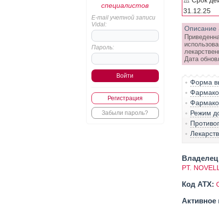
⚠️ Срок де
специалистов
31.12.25
E-mail учетной записи
Vidal:
Описание 
Приведенна
использова
Пароль:
лекарствен
Дата обновл
Форма вы
Фармако-
Регистрация
Фармако
Режим д
Забыли пароль?
Противо
Лекарст
Владелец 
PT. NOVEL
Код ATX:
Активное 