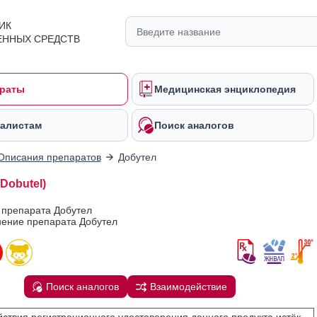
ИК
ЕННЫХ СРЕДСТВ
раты
Медицинская энциклопедия
алистам
Поиск аналогов
Описания препаратов
Добутел
Dobutel)
 препарата Добутел
ение препарата Добутел
Поиск аналогов
Взаимодействие