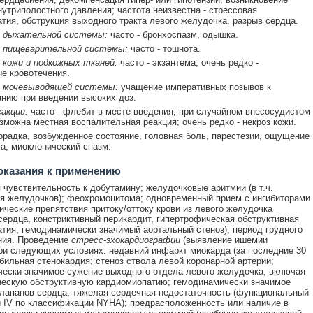
нутриполостного давления; частота неизвестна - стрессовая
тия, обструкция выходного тракта левого желудочка, разрыв сердца.
 дыхательной системы:
часто - бронхоспазм, одышка.
 пищеварительной системы:
часто - тошнота.
 кожи и подкожных тканей:
часто - экзантема; очень редко -
е кровотечения.
 мочевыводящей системы:
учащение императивных позывов к
нию при введении высоких доз.
акции:
часто - флебит в месте введения; при случайном внесосудистом
зможна местная воспалительная реакция; очень редко - некроз кожи.
орадка, возбужденное состояние, головная боль, парестезии, ощущение
га, миоклонический спазм.
оказания к применению
чувствительность к добутамину; желудочковые аритмии (в т.ч.
 желудочков); феохромоцитома; одновременный прием с ингибиторами
ческие препятствия притоку/оттоку крови из левого желудочка
сердца, констриктивный перикардит, гипертрофическая обструктивная
тия, гемодинамически значимый аортальный стеноз); период грудного
ния. Проведение
стресс-эхокардиографии
(выявление ишемии
ри следующих условиях: недавний инфаркт миокарда (за последние 30
абильная стенокардия; стеноз ствола левой коронарной артерии;
ески значимое сужение выходного отдела левого желудочка, включая
ескую обструктивную кардиомиопатию; гемодинамически значимое
лапанов сердца; тяжелая сердечная недостаточность (функциональный
ли IV по классификации NYHA); предрасположенность или наличие в