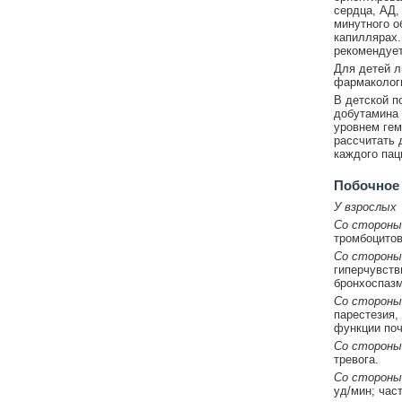
сердца, АД,
минутного о
капиллярах.
рекомендует
Для детей л
фармакологи
В детской п
добутамина 
уровнем гем
рассчитать 
каждого пац
Побочное
У взрослых
Со стороны
тромбоцитов
Со стороны
гиперчувств
бронхоспазм
Со стороны
парестезия,
функции поч
Со стороны
тревога.
Со стороны
уд/мин; част