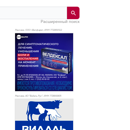
Расширенный поиск
Реклама. ООО «Велфарм», ИНН 773
3691513
Реклама. АО "Видаль Рус", ИНН 772
8043605