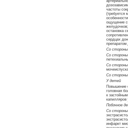
артериально
дозозависим
частоты сок
(требуется 
особенности
ощущение се
желудочков;
остановка с
сопротивлен
сердцах дон
препаратом 
Со стороны
Со стороны
петехиальны
Со стороны
мочеиспуска
Со стороны
У детей
Повышение с
головная бо
к застойным
капилляров 
Побочное д
Со стороны
экстрасисто
экстрасисто
инфаркт мио
ощущение се