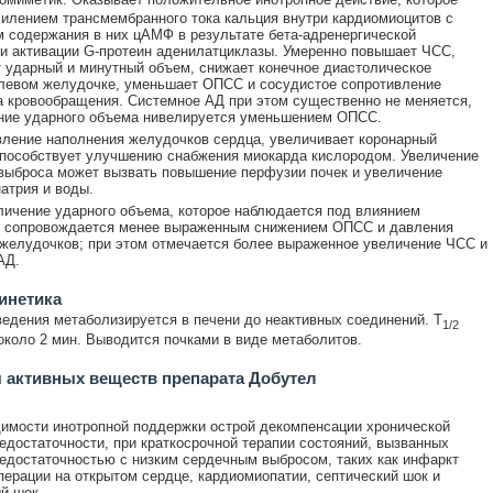
силением трансмембранного тока кальция внутри кардиомиоцитов с
 содержания в них цАМФ в результате бета-адренергической
и активации G-протеин аденилатциклазы. Умеренно повышает ЧСС,
 ударный и минутный объем, снижает конечное диастолическое
левом желудочке, уменьшает ОПСС и сосудистое сопротивление
а кровообращения. Системное АД при этом существенно не меняется,
ение ударного объема нивелируется уменьшением ОПСС.
ление наполнения желудочков сердца, увеличивает коронарный
способствует улучшению снабжения миокарда кислородом. Увеличение
выброса может вызвать повышение перфузии почек и увеличение
атрия и воды.
личение ударного объема, которое наблюдается под влиянием
, сопровождается менее выраженным снижением ОПСС и давления
желудочков; при этом отмечается более выраженное увеличение ЧСС и
АД.
инетика
ведения метаболизируется в печени до неактивных соединений. T
1/2
около 2 мин. Выводится почками в виде метаболитов.
 активных веществ препарата Добутел
имости инотропной поддержки острой декомпенсации хронической
едостаточности, при краткосрочной терапии состояний, вызванных
едостаточностью с низким сердечным выбросом, таких как инфаркт
перации на открытом сердце, кардиомиопатии, септический шок и
й шок.