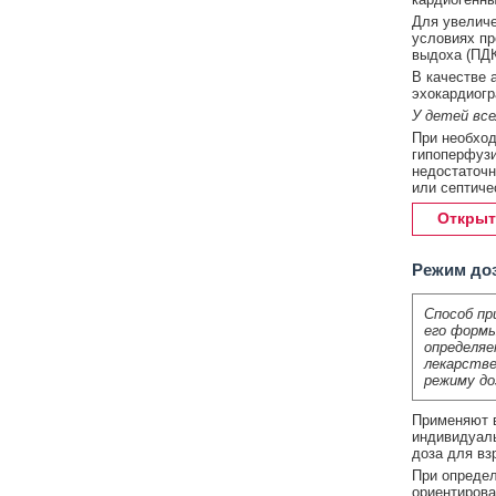
Для увеличе
условиях пр
выдоха (ПДК
В качестве 
эхокардиогр
У детей все
При необход
гипоперфузи
недостаточн
или септиче
Открыт
Режим до
Способ пр
его формы
определяе
лекарстве
режиму до
Применяют в
индивидуаль
доза для вз
При определ
ориентирова