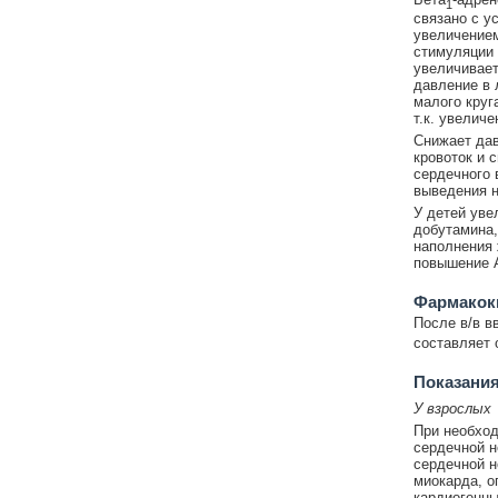
1
связано с у
увеличением
стимуляции 
увеличивает
давление в 
малого круг
т.к. увелич
Снижает дав
кровоток и 
сердечного 
выведения н
У детей уве
добутамина
наполнения 
повышение 
Фармакок
После в/в в
составляет 
Показания
У взрослых
При необход
сердечной н
сердечной н
миокарда, о
кардиогенны