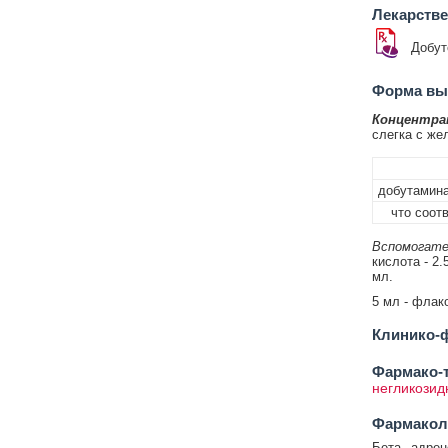
Лекарств
Добут
Форма вып
Концентра
слегка с же
добутамина
что соотв
Вспомогате
кислота - 2.
мл.
5 мл - флако
Клинико-ф
Фармако-т
негликозид
Фармакол
Бета
-адрен