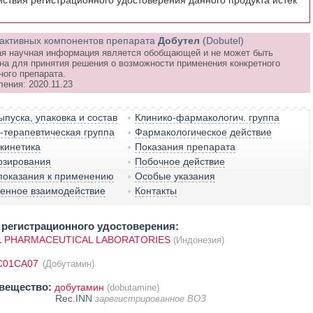
йствия регистрационного удостоверения данного продукта истёк
активных компонентов препарата
Добутел
(Dobutel)
я научная информация является обобщающей и не может быть
на для принятия решения о возможности применения конкретного
ного препарата.
ения: 2020.11.23
пуска, упаковка и состав
Клинико-фармакологич. группа
терапевтическая группа
Фармакологическое действие
кинетика
Показания препарата
озирования
Побочное действие
показания к применению
Особые указания
венное взаимодействие
Контакты
регистрационного удостоверения:
L PHARMACEUTICAL LABORATORIES
(Индонезия)
C01CA07
(Добутамин)
вещество:
добутамин
(dobutamine)
Rec.INN
зарегистрированное ВОЗ