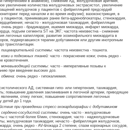
й гипертензией в анамнезе), снижение АД, желудочковая аритмия,
ое увеличение количества желудочковых экстрасистол, увеличение
ращений желудочков у пациентов с фибрилляцией предсердий
мониторинг перед началом и во время инфузии); вазоконстрикция, в
 у пациентов, принимавших ранее бета-адреноблокаторы, стенокардия,
рдцебиения; нечасто - желудочковая тахикардия, фибрилляция
 очень редко - брадикардия, ишемия миокарда, инфаркт миокарда,
ердца, подъем сегмента ST на ЭКГ; частота неизвестна - снижение
ия легочных капилляров; развитие эозинофильного миокардита в
оров, подвергавшихся терапии добутамином или другим инотропным
до трансплантации.
 пищеварительной системы:
частота неизвестна - тошнота.
 кожи и подкожных тканей:
часто - покраснение кожи; очень редко -
е кровотечения.
 мочевыводящей системы:
часто - императивные позывы к
нию при введении высоких доз.
 обмена:
очень редко - гипокалиемия.
истолического АД, системная гипо- или гипертензия, тахикардия,
ль; повышение давления заклинивания в легочной артерии, приводящее
 явлениям, отеку легких; повышение сопротивления легочных
у детей до 1 года.
ействие при проведении стресс-эхокардиографии с добутамином
 сердечно-сосудистой системы:
очень часто - желудочковые
лы с частотой более 6/мин, стенокардия; часто - наджелудочковые
лы, желудочковая тахикардия; нечасто - фибрилляция желудочков,
карда; очень редко - AV-блокада 2 степени, спазм коронарных сосудов,
рдцебиения, декомпенсация гипер- или гипотензии, возникновение