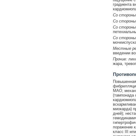
градиента в
кардиомиопа
Со стороны
Со стороны
Со стороны
петехиальны
Со стороны
мочеиспуска
Местные ре
введении во
Прочие:
лих
жара, трево
Противоп
Повышенная 
фибрилляция
МАО; механи
(тампонада 
кардиомиопа
вскармлива
миокарда) п
дней); нест
гемодинамич
гипертрофич
поражение к
класс III и