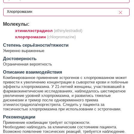
Молекулы:
этинилэстрадиол
(ethinylestradiol)
хлорпромазин
(chlorpromazine)
Cтепень серьёзности/тяжести
Умеренно выраженные
Достоверность
Ограниченная вероятность
Описание взаимодействия
Комбинированное применение эстрогенов с хлорпромазином может
привести к увеличению концентрации в сыворотке крови и побочные
эффекты хлорпромазина. У 21-летней женщины, участвовавшей в
фармакокинетические исследованиях, наблюдалось шестикратное
увеличение уровней хлорпромазина, и развились тяжелые
дискинезии и тремор после одновременного приема
этинилэстрадиола/норгестрела. Следить у пациента за
токсичностью хлорпромазина при использовании с эстрогенами.
Рекомендации
Применение комбинации требует осторожности.
Необходимо наблюдать за клиническим состоянием пациента.
Возможно появление токсических реакций, требуется наблюдение.