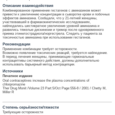
Описание взаимодействия
Комбинированное применение гестагенов с аминазином может
привести к увеличению концентрации в сыворотке крови и побочных
эффектов аминазина. Сообщали, что у 21-летней женщины,
участвовавшей в фармакокинетических исследованиях,
наблюдались шестикратное увеличение уровней аминазина и
развились тяжелые дискинезии и тремор после одновременного
приема этинилэстрадиола/норгестрела. Следить у пациента за
токсичностью аминазина при использовании гестагенов.
Рекомендации
Применение комбинации требует осторожности.
Возможно появление токсических реакций, требуется наблюдение.
В период лечения женщины, принимающие гормональные
контрацептивы системного действия, должны дополнительно
использовать барьерный метод контрацепции.
Источники
Печатное издание
Oral contraceptives increase the plasma concentrations of
chlorpromazine
Ther Drug Monit /Volume:23 Part:5/Oct Page:556-8 / 2001 / Chetty M,
Miller R
Cтепень серьёзности/тяжести
Требующие осторожности