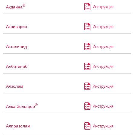
®
Акдайна
Инструкция
Акриварио
Инструкция
Акталипид
Инструкция
Албитиниб
Инструкция
Алзолам
Инструкция
®
Алка-Зельтцер
Инструкция
Алпразолам
Инструкция