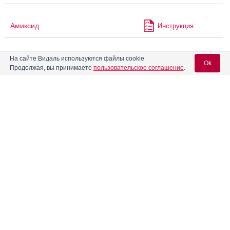
Амиксид
Инструкция
На сайте Видаль используются файлы cookie
Амиктобин
Инструкция
Ok
Продолжая, вы принимаете
пользовательское соглашение
.
Аминосалициловая кислота
Вход для специалистов
®
Ампризир
Инструкция
E-mail учетной записи Vidal:
®
Ангиокардил
Инструкция
Пароль:
Ангиорус
Инструкция
Андипал
Инструкция
Регистрация
Забыли пароль?