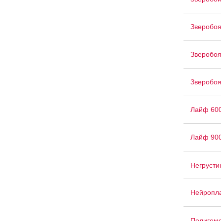
Зверобоя
Зверобоя
Зверобоя
Лайф 60
Лайф 90
Негрусти
Нейропл
Полигемо