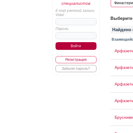
специалистов
E-mail учетной записи
Vidal:
Выберите 
Пароль:
Найдено 
Взаимодейс
Арфазет
Регистрация
Арфазет
Забыли пароль?
Арфазети
Арфазет
Брусниве