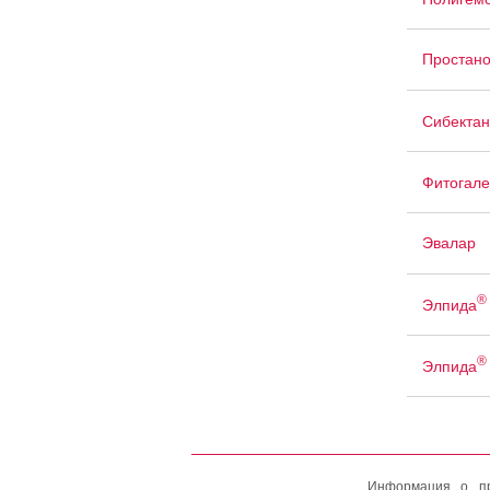
Простан
Сибектан
Фитогале
Эвалар
®
Элпида
®
Элпида
Информация о пр