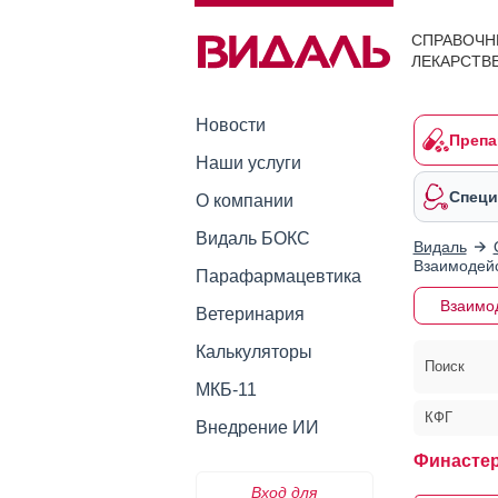
СПРАВОЧН
ЛЕКАРСТВ
Новости
Препа
Наши услуги
Специ
О компании
Видаль БОКС
Видаль
Взаимодейс
Парафармацевтика
Взаимо
Ветеринария
Калькуляторы
Поиск
МКБ-11
КФГ
Внедрение ИИ
Финастер
Вход для