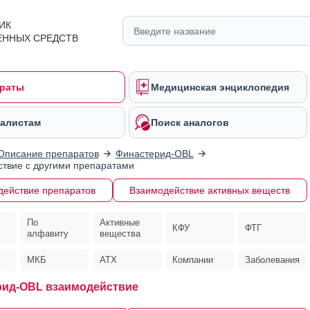
ИК
ЕННЫХ СРЕДСТВ
раты
Медицинская энциклопедия
алистам
Поиск аналогов
Описание препаратов
Финастерид-OBL
твие с другими препаратами
действие препаратов
Взаимодействие активных веществ
По
Активные
КФУ
ФТГ
алфавиту
вещества
МКБ
АТХ
Компании
Заболевания
ид-OBL взаимодействие