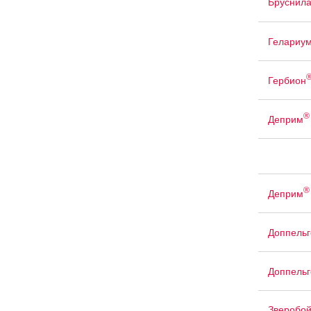
Бруснил
Гелариу
Гербион
®
Деприм
®
Деприм
Доппельг
Доппельг
Зверобо