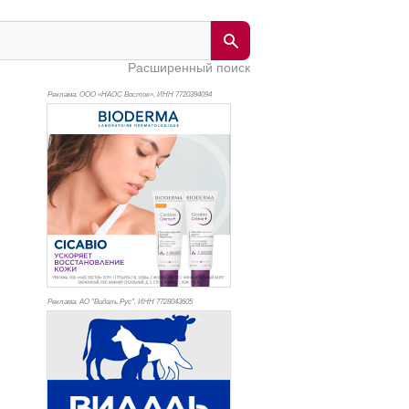
Расширенный поиск
Реклама. ООО «НАОС Восток», ИНН 772
0394094
Реклама. АО "Видаль Рус", ИНН 772
8043605