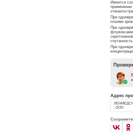
Имеется соо
применении
этинилэстра
При одновр
плазме кров
При одновре
флувоксами
серотонинов
спутанность
При одновр
концентраци
Провере
Адрес пр
ЛЕНМЕДС
, ООО
Сохраните