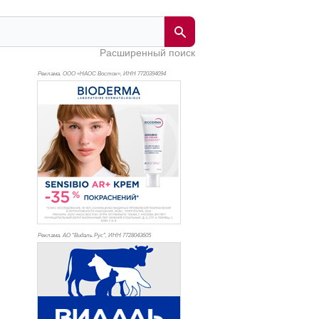
Расширенный поиск
Реклама. ООО «НАОС Восток», ИНН 772
0394094
Реклама. АО "Видаль Рус", ИНН 772
8043605