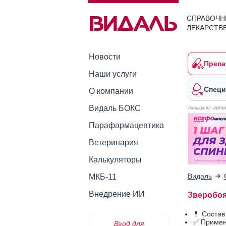
СПРАВОЧН
ЛЕКАРСТВ
Новости
Препа
Наши услуги
Специ
О компании
Видаль БОКС
Реклама. АО «НИЖ
Парафармацевтика
Ветеринария
Калькуляторы
Видаль
МКБ-11
Внедрение ИИ
Зверобоя 
💊 Состав
✅ Примен
Вход для