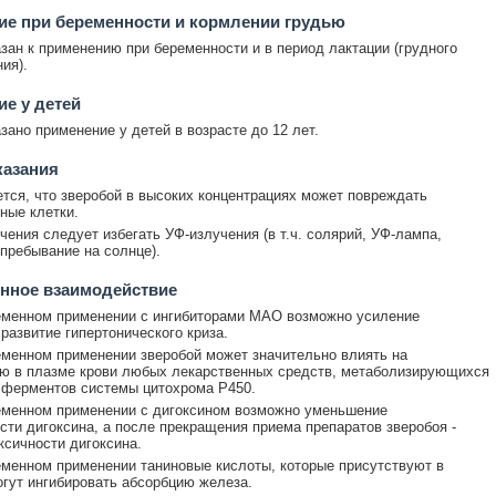
е при беременности и кормлении грудью
зан к применению при беременности и в период лактации (грудного
ия).
е у детей
зано применение у детей в возрасте до 12 лет.
казания
тся, что зверобой в высоких концентрациях может повреждать
ные клетки.
чения следует избегать УФ-излучения (в т.ч. солярий, УФ-лампа,
пребывание на солнце).
нное взаимодействие
еменном применении с ингибиторами МАО возможно усиление
развитие гипертонического криза.
менном применении зверобой может значительно влиять на
ю в плазме крови любых лекарственных средств, метаболизирующихся
 ферментов системы цитохрома P450.
еменном применении с дигоксином возможно уменьшение
ти дигоксина, а после прекращения приема препаратов зверобоя -
ксичности дигоксина.
менном применении таниновые кислоты, которые присутствуют в
огут ингибировать абсорбцию железа.