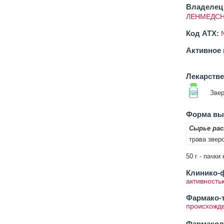
Владелец 
ЛЕНМЕДСН
Код ATX:
Активное 
Лекарств
Звер
Форма вып
Сырье ра
трава звер
50 г - пачк
Клинико-ф
активность
Фармако-т
происхожд
Фармакол