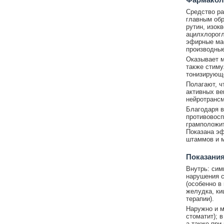
Средство ра
главным обр
рутин, изокв
ацилхлорогл
эфирные мас
производные
Оказывает м
также стиму
тонизирующе
Полагают, ч
активных ве
нейротрансм
Благодаря 
противовосп
грамположит
Показана эф
штаммов и м
Показания
Внутрь: сим
нарушения с
(особенно в
желудка, ки
терапии).
Наружно и м
стоматит); 
а также при