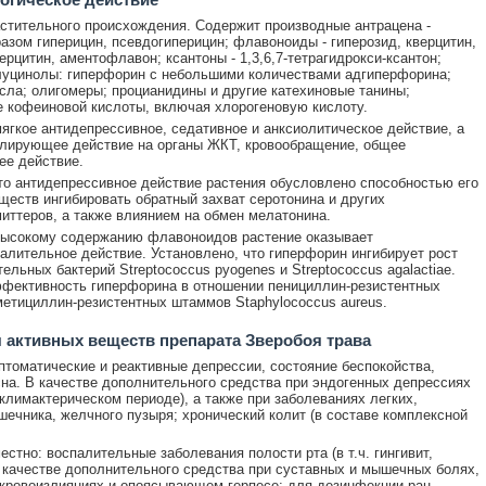
стительного происхождения. Содержит производные антрацена -
азом гиперицин, псевдогиперицин; флавоноиды - гиперозид, кверцитин,
ерцитин, аментофлавон; ксантоны - 1,3,6,7-тетрагидрокси-ксантон;
уцинолы: гиперфорин с небольшими количествами адгиперфорина;
ла; олигомеры; процианидины и другие катехиновые танины;
 кофеиновой кислоты, включая хлорогеновую кислоту.
ягкое антидепрессивное, седативное и анксиолитическое действие, а
лирующее действие на органы ЖКТ, кровообращение, общее
е действие.
то антидепрессивное действие растения обусловлено способностью его
ществ ингибировать обратный захват серотонина и других
иттеров, а также влиянием на обмен мелатонина.
высокому содержанию флавоноидов растение оказывает
алительное действие. Установлено, что гиперфорин ингибирует рост
ельных бактерий Streptococcus pyogenes и Streptococcus agalactiae.
фективность гиперфорина в отношении пенициллин-резистентных
етициллин-резистентных штаммов Staphylococcus aureus.
 активных веществ препарата Зверобоя трава
птоматические и реактивные депрессии, состояние беспокойства,
на. В качестве дополнительного средства при эндогенных депрессиях
 климактерическом периоде), а также при заболеваниях легких,
шечника, желчного пузыря; хронический колит (в составе комплексной
естно: воспалительные заболевания полости рта (в т.ч. гингивит,
в качестве дополнительного средства при суставных и мышечных болях,
 кровоизлияниях и опоясывающем герпесе; для дезинфекции ран.