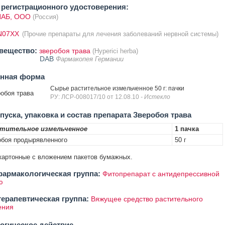
регистрационного удостоверения:
АБ, ООО
(Россия)
N07XX
(Прочие препараты для лечения заболеваний нервной системы)
вещество:
зверобоя трава
(Hyperici herba)
DAB
Фармакопея Германии
енная форма
Сырье растительное измельченное 50 г: пачки
обоя трава
РУ: ЛСР-008017/10 от 12.08.10
- Истекло
уска, упаковка и состав препарата Зверобоя трава
стительное измельченное
1 пачка
обоя продырявленного
50 г
и картонные с вложением пакетов бумажных.
армакологическая группа:
Фитопрепарат с антидепрессивной
ю
ерапевтическая группа:
Вяжущее средство растительного
ения
огическое действие