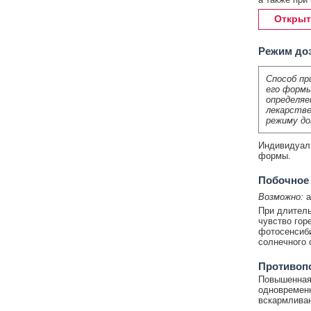
Открыт
Режим до
Способ пр
его формы
определяе
лекарстве
режиму до
Индивидуаль
формы.
Побочное
Возможно:
а
При длитель
чувство гор
фотосенсиби
солнечного 
Противоп
Повышенная 
одновременн
вскармливан