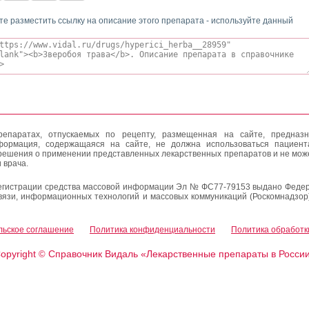
те разместить ссылку на описание этого препарата - используйте данный
епаратах, отпускаемых по рецепту, размещенная на сайте, предназн
формация, содержащаяся на сайте, не должна использоваться пациен
решения о применении представленных лекарственных препаратов и не мож
 врача.
егистрации средства массовой информации Эл № ФС77-79153 выдано Федер
вязи, информационных технологий и массовых коммуникаций (Роскомнадзор
льское соглашение
Политика конфиденциальности
Политика обработк
opyright
Справочник Видаль «Лекарственные препараты в Росси
©