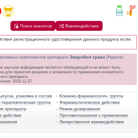
Поиск аналогов
Взаимодействие
йствия регистрационного удостоверения данного продукта истёк
активных компонентов препарата
Зверобоя трава
(Hyperici
я научная информация является обобщающей и не может быть
на для принятия решения о возможности применения конкретного
ного препарата.
ения: 2020.11.07
пуска, упаковка и состав
Клинико-фармакологич. группа
терапевтическая группа
Фармакологическое действие
ия препарата
Режим дозирования
е действие
Противопоказания к применению
указания
Лекарственное взаимодействие
ы