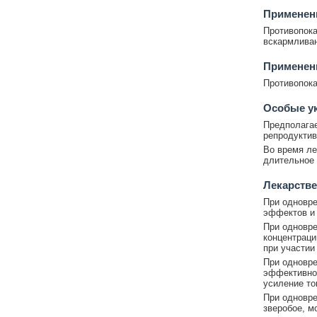
Применени
Противопока
вскармливан
Применени
Противопока
Особые у
Предполагае
репродуктив
Во время ле
длительное 
Лекарстве
При одновр
эффектов и 
При одновре
концентраци
при участии
При одновр
эффективнос
усиление то
При одновре
зверобое, м