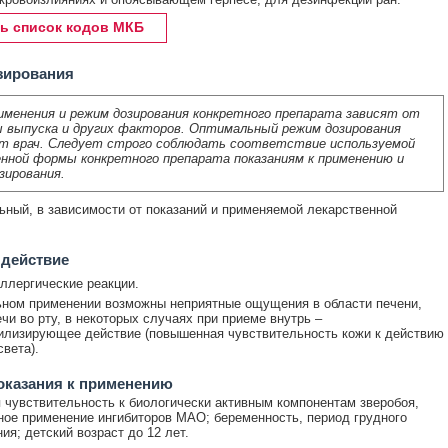
ь список кодов МКБ
зирования
именения и режим дозирования конкретного препарата зависят от
 выпуска и других факторов. Оптимальный режим дозирования
т врач. Следует строго соблюдать соответствие используемой
нной формы конкретного препарата показаниям к применению и
зирования.
ный, в зависимости от показаний и применяемой лекарственной
 действие
ллергические реакции.
ном применении возможны неприятные ощущения в области печени,
ечи во рту, в некоторых случаях при приеме внутрь –
лизирующее действие (повышенная чувствительность кожи к действию
света).
оказания к применению
чувствительность к биологически активным компонентам зверобоя,
ое применение ингибиторов МАО; беременность, период грудного
ия; детский возраст до 12 лет.