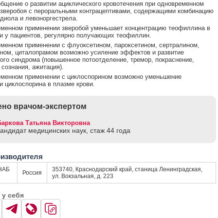
бщение о развитии ациклического кровотечения при одновременном
 зверобоя с пероральными контрацептивами, содержащими комбинацию
диола и левоноргестрела.
еменном применении зверобой уменьшает концентрацию теофиллина в
и у пациентов, регулярно получающих теофиллин.
менном применении с флуоксетином, пароксетином, сертралином,
ном, циталопрамом возможно усиление эффектов и развитие
ого синдрома (повышенное потоотделение, тремор, покраснение,
 сознания, ажитация).
еменном применении с циклоспорином возможно уменьшение
и циклоспорина в плазме крови.
но врачом-экспертом
Баркова Татьяна Викторовна
кандидат медицинских наук, стаж 44 годa
оизводителя
НАБ
353740, Краснодарский край, станица Ленинградская,
Россия
ул. Вокзальная, д. 223
 у себя