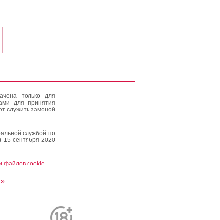
ачена только для
тами для принятия
ет служить заменой
альной службой по
) 15 сентября 2020
и файлов cookie
и»