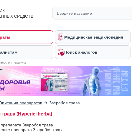
ИК
ЕННЫХ СРЕДСТВ
раты
Медицинская энциклопедия
алистам
Поиск аналогов
ФАРМ», ИНН 526
0900010
Описания препаратов
Зверобоя трава
трава (Hyperici herba)
 препарата Зверобоя трава
ение препарата Зверобоя трава