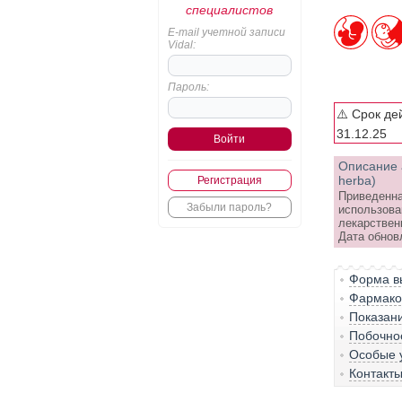
специалистов
E-mail учетной записи
Vidal:
Пароль:
⚠️ Срок де
31.12.25
Описание 
herba)
Регистрация
Приведенна
Забыли пароль?
использова
лекарствен
Дата обновл
Форма вы
Фармако-
Показан
Побочно
Особые 
Контакт