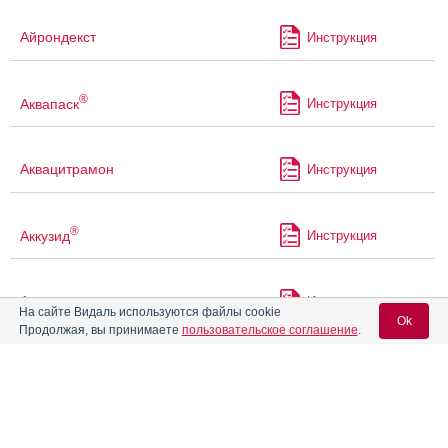
Айрондекст
Инструкция
®
Аквапаск
Инструкция
Аквацитрамон
Инструкция
®
Аккузид
Инструкция
Акриварио
Инструкция
На сайте Видаль используются файлы cookie
Ok
Продолжая, вы принимаете
пользовательское соглашение
.
Акрикселан
Инструкция
Вход для специалистов
E-mail учетной записи Vidal:
®
Акрипамид
Инструкция