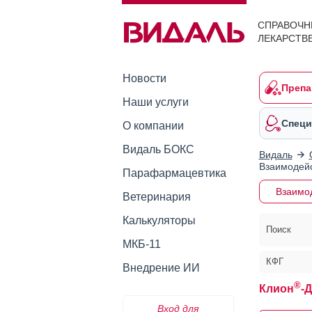
СПРАВОЧН
ЛЕКАРСТВ
Новости
Препа
Наши услуги
Специ
О компании
Видаль БОКС
Видаль
Взаимодейс
Парафармацевтика
Взаимо
Ветеринария
Калькуляторы
Поиск
МКБ-11
КФГ
Внедрение ИИ
®
Клион
-
Вход для