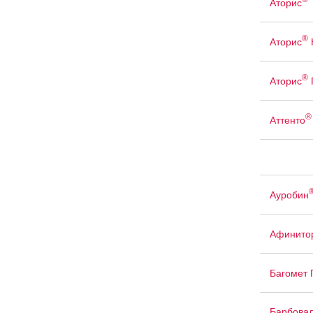
Аторис
®
Аторис
®
Аторис
®
Аттенто
Ауробин
Афинито
Багомет
Барбова