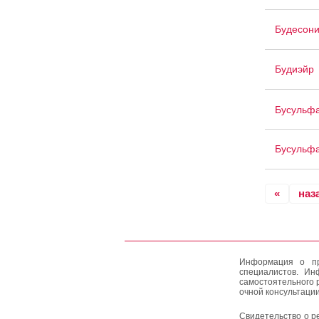
Будесони
Будиэйр
Бусульф
Бусульфа
«
наз
Информация о пр
специалистов. Ин
самостоятельного 
очной консультации
Свидетельство о р