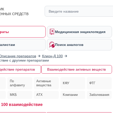
ИК
ЕННЫХ СРЕДСТВ
раты
Медицинская энциклопедия
алистам
Поиск аналогов
Описание препаратов
Клион-Д 100
твие с другими препаратами
действие препаратов
Взаимодействие активных веществ
По
Активные
КФУ
ФТГ
алфавиту
вещества
МКБ
АТХ
Компании
Заболевания
Д 100 взаимодействие