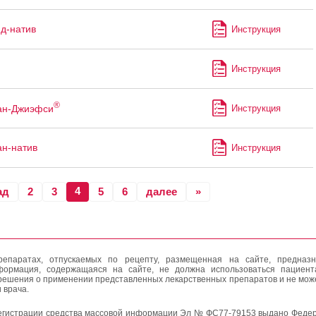
д-натив
Инструкция
Инструкция
®
ан-Джиэфси
Инструкция
н-натив
Инструкция
4
ад
2
3
5
6
далее
»
епаратах, отпускаемых по рецепту, размещенная на сайте, предназн
формация, содержащаяся на сайте, не должна использоваться пациен
решения о применении представленных лекарственных препаратов и не мож
 врача.
егистрации средства массовой информации Эл № ФС77-79153 выдано Федер