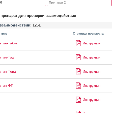
препарат для проверки взаимодействия
взаимодействий:
1251
твие
Страница препарата
атин-Табук
Инструкция
атин-Тад
Инструкция
атин-Тева
Инструкция
атин-ФП
Инструкция
Инструкция