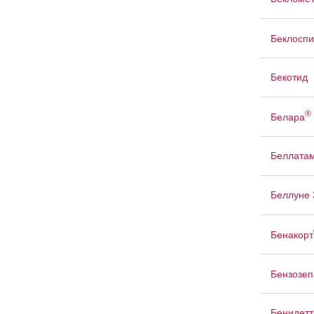
Беклоспи
Бекотид
®
Белара
Беллата
Беллуне 
Бенакорт
Бензозе
Бенидетт