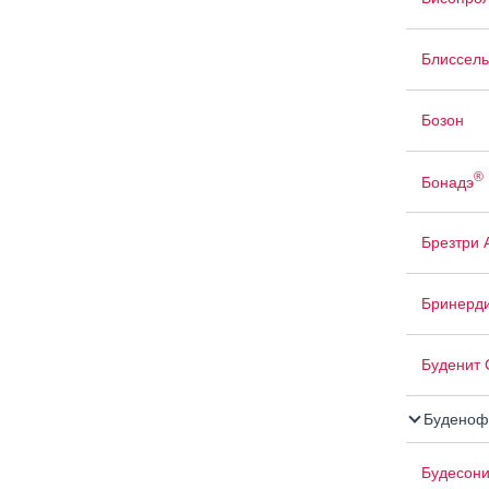
Блиссель
Бозон
®
Бонадэ
Брезтри 
Бринерд
Буденит 
Буденоф
Будесони