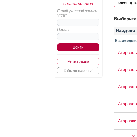
специалистов
E-mail учетной записи
Vidal:
Выберите 
Пароль:
Найдено 
Взаимодейс
Аторваст
Регистрация
Аторваст
Забыли пароль?
Аторваст
Аторваст
Аторвокс
®