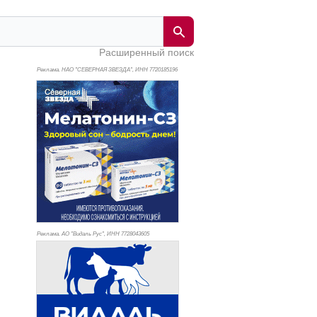
Расширенный поиск
Реклама. НАО "СЕВЕРНАЯ ЗВЕЗДА", ИНН 772
0185196
Реклама. АО "Видаль Рус", ИНН 772
8043605