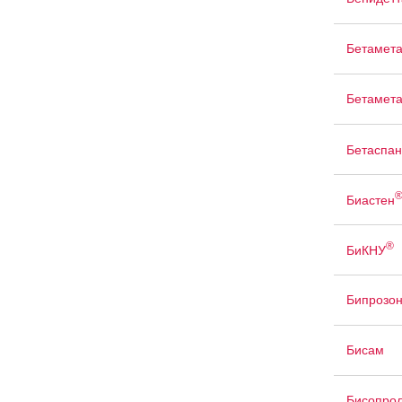
Бетамета
Бетамета
Бетаспан
Биастен
®
БиКНУ
Бипрозо
Бисам
Бисопро