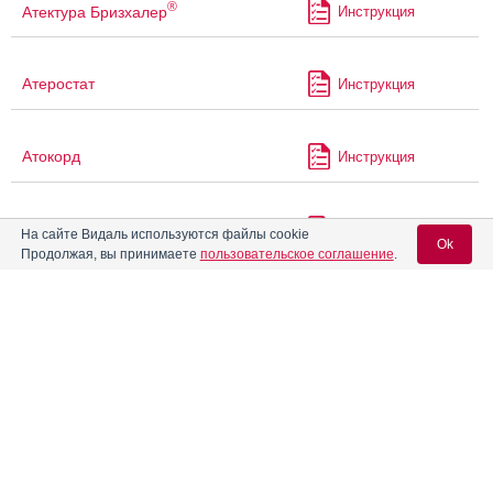
®
Атектура Бризхалер
Инструкция
Атеростат
Инструкция
Атокорд
Инструкция
®
Атокорд
А
Инструкция
На сайте Видаль используются файлы cookie
Ok
Продолжая, вы принимаете
пользовательское соглашение
.
®
Атомакс
Инструкция
Вход для специалистов
E-mail учетной записи Vidal:
Атор
Инструкция
Пароль:
Аторвастатин
Инструкция