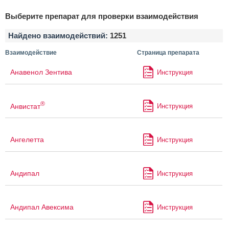
Выберите препарат для проверки взаимодействия
Найдено взаимодействий:
1251
Взаимодействие
Страница препарата
Анавенол Зентива
Инструкция
®
Анвистат
Инструкция
Ангелетта
Инструкция
Андипал
Инструкция
Андипал Авексима
Инструкция