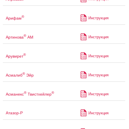
®
Арифам
Инструкция
®
Артинова
АМ
Инструкция
®
Арувирет
Инструкция
®
Асмалиб
Эйр
Инструкция
®
®
Асманекс
Твистхейлер
Инструкция
Атазор-Р
Инструкция