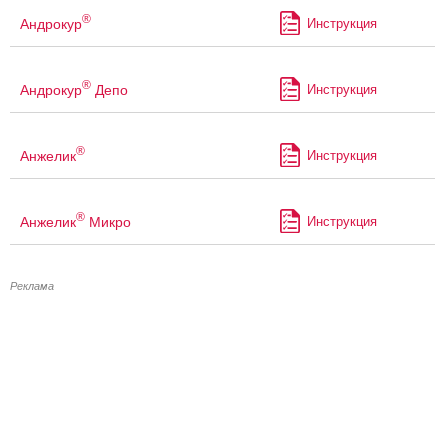
®
Андрокур
Инструкция
®
Андрокур
Депо
Инструкция
®
Анжелик
Инструкция
®
Анжелик
Микро
Инструкция
Реклама