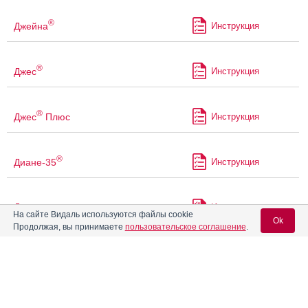
®
Джейна
Инструкция
®
Джес
Инструкция
®
Джес
Плюс
Инструкция
®
Диане-35
Инструкция
Дивигель
Инструкция
На сайте Видаль используются файлы cookie
Ok
Продолжая, вы принимаете
пользовательское соглашение
.
Дивина
Инструкция
Вход для специалистов
Диеногест +
E-mail учетной записи Vidal:
Инструкция
Этинилэстрадиол