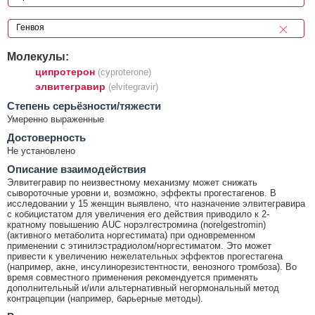
Молекулы:
ципротерон
(cyproterone)
элвитегравир
(elvitegravir)
Cтепень серьёзности/тяжести
Умеренно выраженные
Достоверность
Не установлено
Описание взаимодействия
Элвитегравир по неизвестному механизму может снижать
сывороточные уровни и, возможно, эффекты прогестагенов. В
исследовании у 15 женщин выявлено, что назначение элвитегравира
с кобицистатом для увеличения его действия приводило к 2-
кратному повышению AUC норэлгестромина (norelgestromin)
(активного метаболита норгестимата) при одновременном
применении с этинилэстрадиолом/норгестиматом. Это может
привести к увеличению нежелательных эффектов прогестагена
(например, акне, инсулинорезистентности, венозного тромбоза). Во
время совместного применения рекомендуется применять
дополнительный и/или альтернативный негормональный метод
контрацепции (например, барьерные методы).