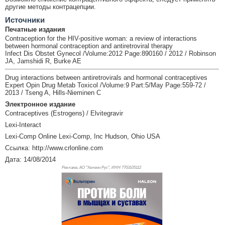
другие методы контрацепции.
Источники
Печатные издания
Contraception for the HIV-positive woman: a review of interactions
between hormonal contraception and antiretroviral therapy
Infect Dis Obstet Gynecol /Volume:2012 Page:890160 / 2012 / Robinson
JA, Jamshidi R, Burke AE
Drug interactions between antiretrovirals and hormonal contraceptives
Expert Opin Drug Metab Toxicol /Volume:9 Part:5/May Page:559-72 /
2013 / Tseng A, Hills-Nieminen C
Электронное издание
Contraceptives (Estrogens) / Elvitegravir
Lexi-Interact
Lexi-Comp Online Lexi-Comp, Inc Hudson, Ohio USA
Ссылка: http://www.crlonline.com
Дата: 14/08/2014
Реклама. АО "Хелеон Рус", ИНН 770
3105112