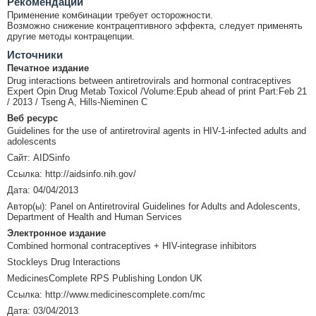
Рекомендации
Применение комбинации требует осторожности.
Возможно снижение контрацептивного эффекта, следует применять
другие методы контрацепции.
Источники
Печатное издание
Drug interactions between antiretrovirals and hormonal contraceptives
Expert Opin Drug Metab Toxicol /Volume:Epub ahead of print Part:Feb 21
/ 2013 / Tseng A, Hills-Nieminen C
Веб ресурс
Guidelines for the use of antiretroviral agents in HIV-1-infected adults and
adolescents
Сайт: AIDSinfo
Ссылка: http://aidsinfo.nih.gov/
Дата: 04/04/2013
Автор(ы): Panel on Antiretroviral Guidelines for Adults and Adolescents,
Department of Health and Human Services
Электронное издание
Combined hormonal contraceptives + HIV-integrase inhibitors
Stockleys Drug Interactions
MedicinesComplete RPS Publishing London UK
Ссылка: http://www.medicinescomplete.com/mc
Дата: 03/04/2013