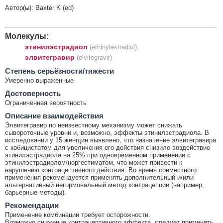
Автор(ы): Baxter K (ed)
Молекулы:
этинилэстрадиол
(ethinylestradiol)
элвитегравир
(elvitegravir)
Cтепень серьёзности/тяжести
Умеренно выраженные
Достоверность
Ограниченная вероятность
Описание взаимодействия
Элвитегравир по неизвестному механизму может снижать
сывороточные уровни и, возможно, эффекты этинилэстрадиола. В
исследовании у 15 женщин выявлено, что назначение элвитегравира
с кобицистатом для увеличения его действия снизило воздействие
этинилэстрадиола на 25% при одновременном применении с
этинилэстрадиолом/норгестиматом, что может привести к
нарушению контрацептивного действия. Во время совместного
применения рекомендуется применять дополнительный и/или
альтернативный негормональный метод контрацепции (например,
барьерные методы).
Рекомендации
Применение комбинации требует осторожности.
Возможно снижение контрацептивного эффекта, следует применять