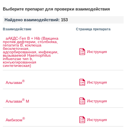
Выберите препарат для проверки взаимодействия
Найдено взаимодействий:
153
Взаимодействие
Страница препарата
аАКДС-Геп B + Hib (Вакцина
против дифтерии, столбняка,
гепатита B, коклюша
бесклеточная,
Инструкция
адсорбированная, инфекции,
вызываемой Haemophilus
influenzae тип b,
конъюгированная
синтетическая)
®
Альгавак
Инструкция
®
Альгавак
М
Инструкция
®
Амбизом
Инструкция