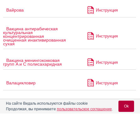
Вайрова
Инструкция
Вакцина антирабическая
культуральная
Инструкция
концентрированная
очищенная инактивированная
сухая
Вакцина менингококковая
Инструкция
групп A и C полисахаридная
Валацикловир
Инструкция
Валацикловир Велфарм
На сайте Видаль используются файлы cookie
Инструкция
Ok
Продолжая, вы принимаете
пользовательское соглашение
.
Валацикловир Канон
Инструкция
Вход для специалистов