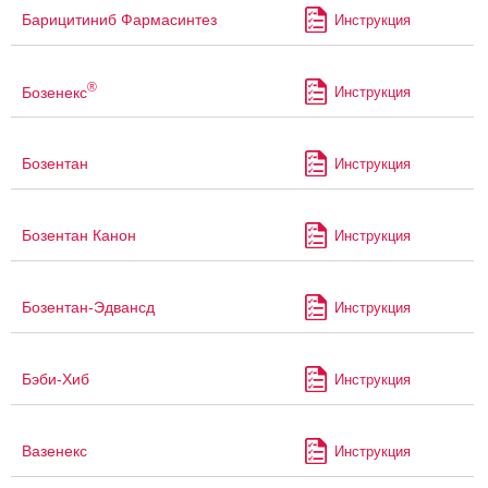
Барицитиниб Фармасинтез
Инструкция
®
Бозенекс
Инструкция
Бозентан
Инструкция
Бозентан Канон
Инструкция
Бозентан-Эдвансд
Инструкция
Бэби-Хиб
Инструкция
Вазенекс
Инструкция