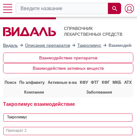
СПРАВОЧНИК
ЛЕКАРСТВЕННЫХ СРЕДСТВ
Видаль
Описание препаратов
Такролимус
Взаимодейств
Взаимодействие препаратов
Взаимодействие активных веществ
Поиск
По алфавиту
Активные в-ва
КФУ
ФТГ
КФГ
МКБ
АТХ
Компании
Заболевания
Такролимус взаимодействие