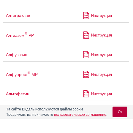
Алтеграклав
Инструкция
®
Алтиазем
РР
Инструкция
Алфузозин
Инструкция
®
Алфупрост
МР
Инструкция
Альгофетин
Инструкция
На сайте Видаль используются файлы cookie
Ok
®
Алька-Прим
Инструкция
Продолжая, вы принимаете
пользовательское соглашение
.