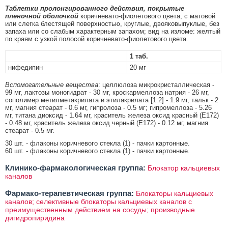
Таблетки пролонгированного действия, покрытые
пленочной оболочкой
коричневато-фиолетового цвета, с матовой
или слегка блестящей поверхностью, круглые, двояковыпуклые, без
запаха или со слабым характерным запахом; вид на изломе: желтый
по краям с узкой полосой коричневато-фиолетового цвета.
1 таб.
нифедипин
20 мг
Вспомогательные вещества
: целлюлоза микрокристаллическая -
99 мг, лактозы моногидрат - 30 мг, кроскармеллоза натрия - 26 мг,
сополимер метилметакрилата и этилакрилата [1:2] - 1.9 мг, тальк - 2
мг, магния стеарат - 0.6 мг, гипролоза - 0.5 мг; гипромеллоза - 5.26
мг, титана диоксид - 1.64 мг, краситель железа оксид красный (E172)
- 0.48 мг, краситель железа оксид черный (E172) - 0.12 мг, магния
стеарат - 0.5 мг.
30 шт. - флаконы коричневого стекла (1) - пачки картонные.
60 шт. - флаконы коричневого стекла (1) - пачки картонные.
Клинико-фармакологическая группа:
Блокатор кальциевых
каналов
Фармако-терапевтическая группа:
Блокаторы кальциевых
каналов; селективные блокаторы кальциевых каналов с
преимущественным действием на сосуды; производные
дигидропиридина