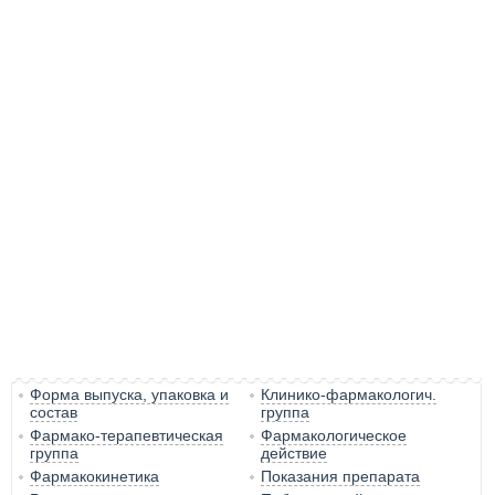
Форма выпуска, упаковка и
Клинико-фармакологич.
состав
группа
Фармако-терапевтическая
Фармакологическое
группа
действие
Фармакокинетика
Показания препарата