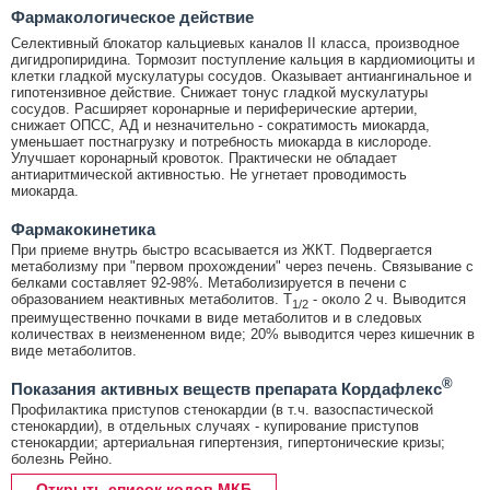
Фармакологическое действие
Селективный блокатор кальциевых каналов II класса, производное
дигидропиридина. Тормозит поступление кальция в кардиомиоциты и
клетки гладкой мускулатуры сосудов. Оказывает антиангинальное и
гипотензивное действие. Снижает тонус гладкой мускулатуры
сосудов. Расширяет коронарные и периферические артерии,
снижает ОПСС, АД и незначительно - сократимость миокарда,
уменьшает постнагрузку и потребность миокарда в кислороде.
Улучшает коронарный кровоток. Практически не обладает
антиаритмической активностью. Не угнетает проводимость
миокарда.
Фармакокинетика
При приеме внутрь быстро всасывается из ЖКТ. Подвергается
метаболизму при "первом прохождении" через печень. Связывание с
белками составляет 92-98%. Метаболизируется в печени с
образованием неактивных метаболитов. T
- около 2 ч. Выводится
1/2
преимущественно почками в виде метаболитов и в следовых
количествах в неизмененном виде; 20% выводится через кишечник в
виде метаболитов.
®
Показания активных веществ препарата Кордафлекс
Профилактика приступов стенокардии (в т.ч. вазоспастической
стенокардии), в отдельных случаях - купирование приступов
стенокардии; артериальная гипертензия, гипертонические кризы;
болезнь Рейно.
Открыть список кодов МКБ