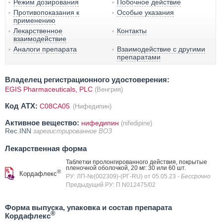
Режим дозирования
Побочное действие
Противопоказания к
Особые указания
применению
Лекарственное
Контакты
взаимодействие
Аналоги препарата
Взаимодействие с другими
препаратами
Владелец регистрационного удостоверения:
EGIS Pharmaceuticals, PLC
(Венгрия)
Код ATX:
C08CA05
(Нифедипин)
Активное вещество:
нифедипин
(nifedipine)
Rec.INN
зарегистрированное ВОЗ
Лекарственная форма
Таблетки пролонгированного действия, покрытые
пленочной оболочкой, 20 мг: 30 или 60 шт.
®
Кордафлекс
РУ: ЛП-№(002309)-(РГ-RU) от 05.05.23
- Бессрочно
Предыдущий РУ: П N012475/02
Форма выпуска, упаковка и состав препарата
®
Кордафлекс