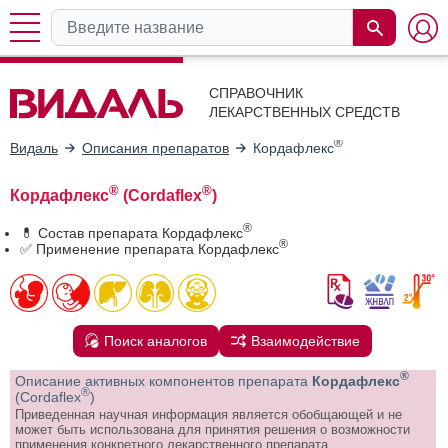
СПРАВОЧНИК
ЛЕКАРСТВЕННЫХ СРЕДСТВ
®
Видаль
Описания препаратов
Кордафлекс
®
®
Кордафлекс
(Cordaflex
)
®
💊 Состав препарата Кордафлекс
®
✅ Применение препарата Кордафлекс
Поиск аналогов
Взаимодействие
®
Описание активных компонентов препарата
Кордафлекс
®
(Cordaflex
)
Приведенная научная информация является обобщающей и не
может быть использована для принятия решения о возможности
применения конкретного лекарственного препарата.