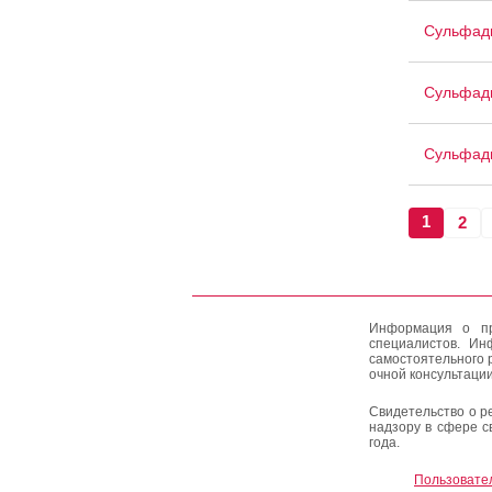
Сульфади
Сульфад
Сульфади
1
2
Информация о пр
специалистов. Ин
самостоятельного 
очной консультации
Свидетельство о р
надзору в сфере с
года.
Пользовате