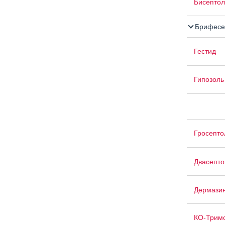
Бисептол
Брифесе
Гестид
Гипозоль
Гросепто
Двасепто
Дермази
КО-Тримо