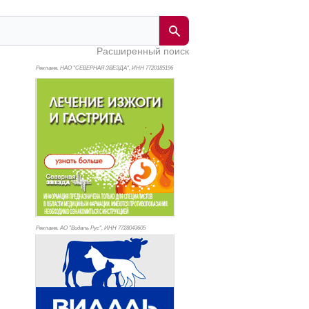
Расширенный поиск
Реклама. НАО "СЕВЕРНАЯ ЗВЕЗДА", ИНН 772
0185196
Реклама. АО "Видаль Рус", ИНН 772
8043605