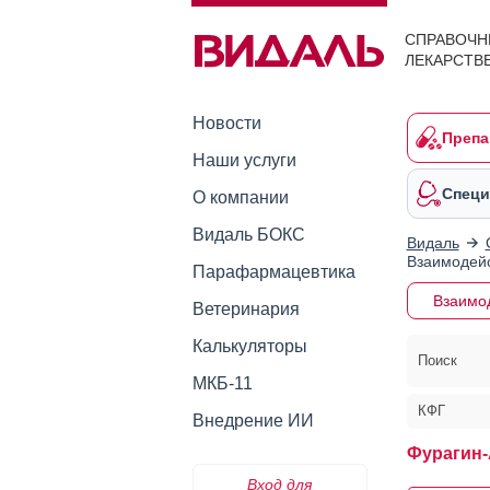
СПРАВОЧН
ЛЕКАРСТВ
Новости
Препа
Наши услуги
Специ
О компании
Видаль БОКС
Видаль
Взаимодейс
Парафармацевтика
Взаимо
Ветеринария
Калькуляторы
Поиск
МКБ-11
КФГ
Внедрение ИИ
Фурагин-
Вход для