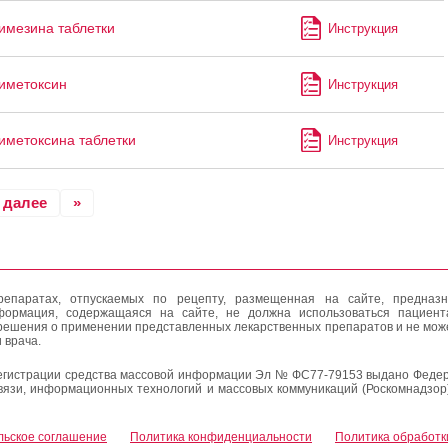
мезина таблетки
Инструкция
иметоксин
Инструкция
метоксина таблетки
Инструкция
далее
»
епаратах, отпускаемых по рецепту, размещенная на сайте, предназн
формация, содержащаяся на сайте, не должна использоваться пациен
решения о применении представленных лекарственных препаратов и не мож
 врача.
егистрации средства массовой информации Эл № ФС77-79153 выдано Федер
вязи, информационных технологий и массовых коммуникаций (Роскомнадзор
льское соглашение
Политика конфиденциальности
Политика обработк