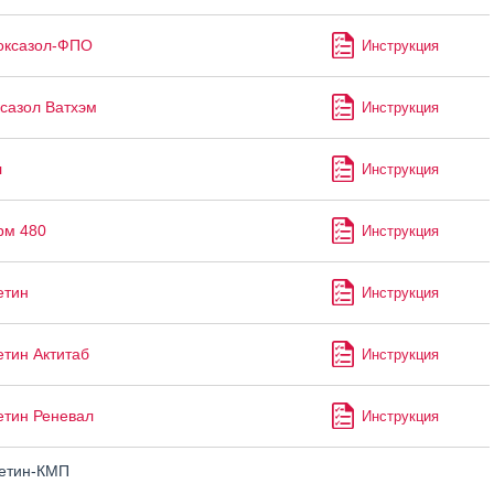
оксазол-ФПО
Инструкция
сазол Ватхэм
Инструкция
л
Инструкция
рм 480
Инструкция
етин
Инструкция
тин Актитаб
Инструкция
тин Реневал
Инструкция
етин-КМП