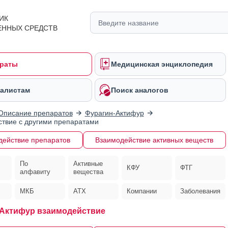
ИК
ЕННЫХ СРЕДСТВ
раты
Медицинская энциклопедия
алистам
Поиск аналогов
Описание препаратов
Фурагин-Актифур
твие с другими препаратами
действие препаратов
Взаимодействие активных веществ
По
Активные
КФУ
ФТГ
алфавиту
вещества
МКБ
АТХ
Компании
Заболевания
Актифур взаимодействие