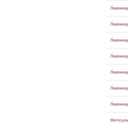
Левомице
Левомиц
Левомиц
Левомице
Левомице
Левомице
Левомице
Метосул