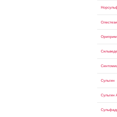
Норсуль
Олестези
Ориприм
Сильвед
Синтоми
Сульгин
Сульгин 
Сульфад