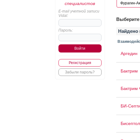
специалистов
E-mail учетной записи
Vidal:
Выберите 
Пароль:
Найдено 
Взаимодейс
Аргедин
Регистрация
Бактрим
Забыли пароль?
Бактрим 
БИ-Септ
Бисептол