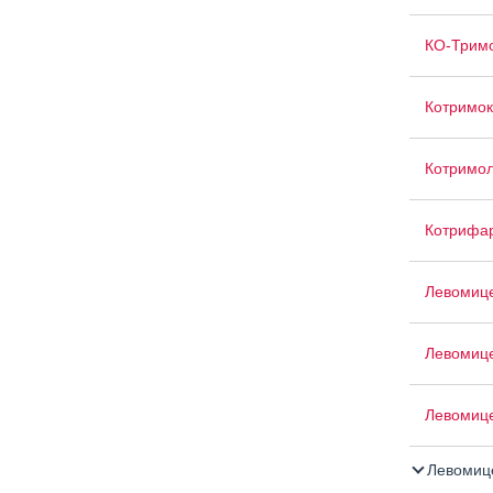
КО-Трим
Котримок
Котримо
Котрифа
Левомиц
Левомице
Левомице
Левомиц