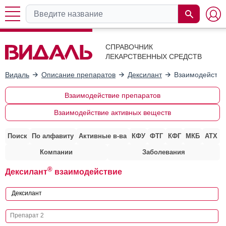
СПРАВОЧНИК
ЛЕКАРСТВЕННЫХ СРЕДСТВ
Видаль
Описание препаратов
Дексилант
Взаимодействи
Взаимодействие препаратов
Взаимодействие активных веществ
Поиск
По алфавиту
Активные в-ва
КФУ
ФТГ
КФГ
МКБ
АТХ
Компании
Заболевания
®
Дексилант
взаимодействие