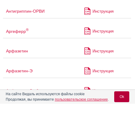
Антигриппин-ОРВИ
Инструкция
®
Аргеферр
Инструкция
Арфазетин
Инструкция
Арфазетин-Э
Инструкция
Арфазетин-Э сбор
Инструкция
На сайте Видаль используются файлы cookie
Ok
Продолжая, вы принимаете
пользовательское соглашение
.
Арфазетин-ЭК
Инструкция
Вход для специалистов
E-mail учетной записи Vidal:
®
Асиглия
Мет
Инструкция