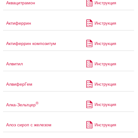
Аквацитрамон
Инструкция
Актиферрин
Инструкция
Актиферрин композитум
Инструкция
Алвитил
Инструкция
АлвиферГем
Инструкция
®
Алка-Зельтцер
Инструкция
Алоэ сироп с железом
Инструкция