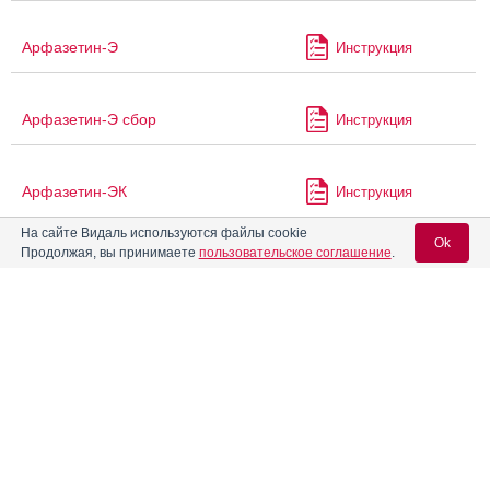
Арфазетин-Э
Инструкция
Арфазетин-Э сбор
Инструкция
Арфазетин-ЭК
Инструкция
На сайте Видаль используются файлы cookie
Ok
Продолжая, вы принимаете
пользовательское соглашение
.
Атазанавир
Инструкция
Вход для специалистов
Атазанавир Канон
Инструкция
E-mail учетной записи Vidal:
Атазанавир-КРКА
Инструкция
Пароль:
®
Атазанавир-Нанолек
Инструкция