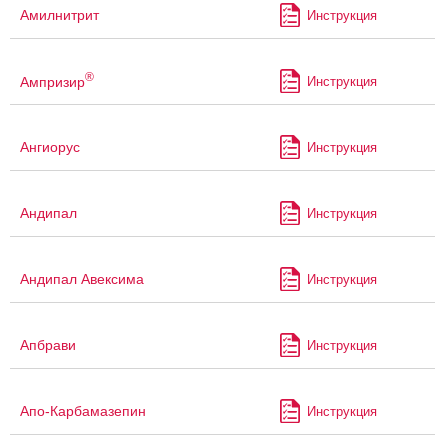
Амилнитрит
Инструкция
®
Ампризир
Инструкция
Ангиорус
Инструкция
Андипал
Инструкция
Андипал Авексима
Инструкция
Апбрави
Инструкция
Апо-Карбамазепин
Инструкция