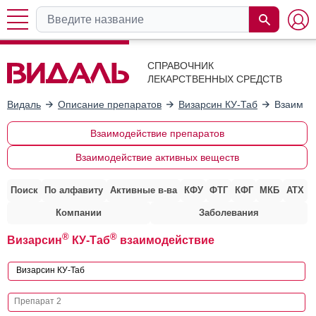
СПРАВОЧНИК
ЛЕКАРСТВЕННЫХ СРЕДСТВ
Видаль
Описание препаратов
Визарсин КУ-Таб
Взаимод
Взаимодействие препаратов
Взаимодействие активных веществ
Поиск
По алфавиту
Активные в-ва
КФУ
ФТГ
КФГ
МКБ
АТХ
Компании
Заболевания
®
®
Визарсин
КУ-Таб
взаимодействие