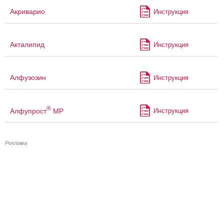
Акриварио
Инструкция
Акталипид
Инструкция
Алфузозин
Инструкция
®
Алфупрост
МР
Инструкция
Реклама