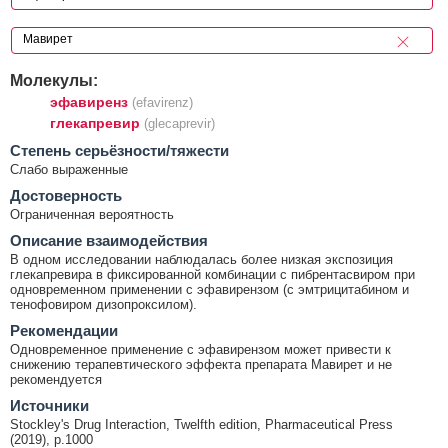
Молекулы:
эфавиренз
(efavirenz)
глекапревир
(glecaprevir)
Cтепень серьёзности/тяжести
Слабо выраженные
Достоверность
Ограниченная вероятность
Описание взаимодействия
В одном исследовании наблюдалась более низкая экспозиция
глекапревира в фиксированной комбинации с пибрентасвиром при
одновременном применении с эфавирензом (с эмтрицитабином и
тенофовиром дизопроксилом).
Рекомендации
Одновременное применение с эфавирензом может привести к
снижению терапевтического эффекта препарата Мавирет и не
рекомендуется
Источники
Stockley's Drug Interaction, Twelfth edition, Pharmaceutical Press
(2019), p.1000