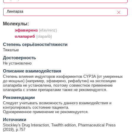
Молекулы:
эфавиренз
(efavirenz)
олапариб
(olaparib)
Cтепень серьёзности/тяжести
Тяжелые
Достоверность
Не установлено
Описание взаимодействия
Степень влияния индукторов изоферментов CYP3A (от умеренных
до мощных) (например, эфавиренз, рифабутин) на экспозицию
олапариба не установлена, поэтому совместное применение
олапариба с этими препаратами также не рекомендуется.
Рекомендации
Следует учитывать возможность данного взаимодействия и
контролировать состояние пациента.
Одновременное применение не рекомендуется.
Источники
Stockley's Drug Interaction, Twelfth edition, Pharmaceutical Press
(2019), p.757