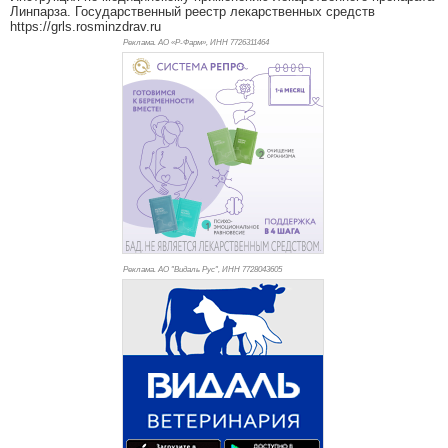
Линпарза. Государственный реестр лекарственных средств
https://grls.rosminzdrav.ru
Реклама. АО «Р-Фарм», ИНН 772
6311464
Реклама. АО "Видаль Рус", ИНН 772
8043605