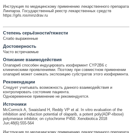
Инструкция по медицинскому применению лекарственного препарата
Линпарза. Государственный реестр лекарственных средств
https://grls.rosminzdrav.ru
Cтепень серьёзности/тяжести
Слабо выраженные
Достоверность
Часто встречаемые
Описание взаимодействия
Олапариб способен индуцировать изофермент CYP2B6 с
клиническими проявлениями. Поэтому при совместном применении
олапариб может снижать экспозицию субстратов этого изофермента.
Рекомендации
Следует учитывать возможность данного взаимодействия и
контролировать состояние пациента.
Одновременное применение не рекомендуется.
Источники
McCormick A, Swaisland H, Reddy VP et al. In vitro evaluation of the
inhibition and induction potential of olaparib, a potent poly(ADP-ribose)
polymerase inhibitor, on cytochrome P450. Xenobiotica 2018
Jun;48(6):555-564
Инструкция по медицинскому применению лекарственного препарата