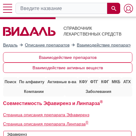
СПРАВОЧНИК
ЛЕКАРСТВЕННЫХ СРЕДСТВ
Видаль
Описание препаратов
Взаимодействие препаратов
Взаимодействие препаратов
Взаимодействие активных веществ
Поиск
По алфавиту
Активные в-ва
КФУ
ФТГ
КФГ
МКБ
АТХ
Компании
Заболевания
®
Совместимость Эфавиренз и Линпарза
Страница описания препарата Эфавиренз
®
Страница описания препарата Линпарза