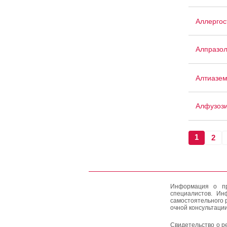
Аллергос
Алпразо
Алтиазе
Алфузоз
1
2
Информация о пр
специалистов. Ин
самостоятельного 
очной консультации
Свидетельство о р