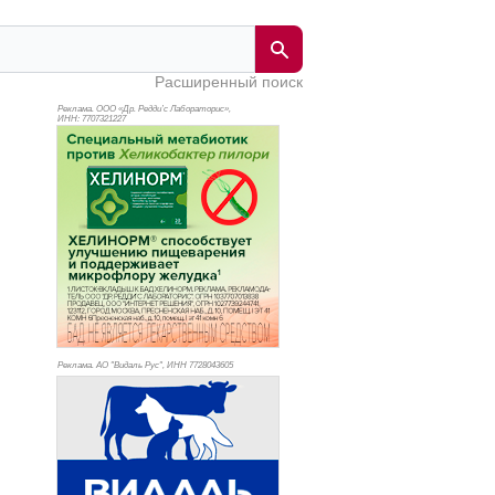
Расширенный поиск
Реклама. ООО «Др. Редди’с Лабораторис»,
ИНН: 770
7321227
Реклама. АО "Видаль Рус", ИНН 772
8043605