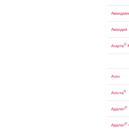
Авандам
Авандия
®
Агарта
Аген
®
Агеста
®
Адалат
®
Адалат