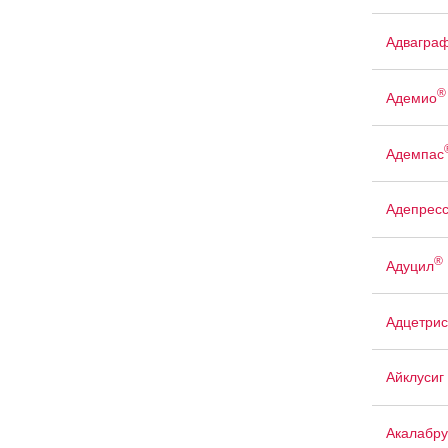
Адвагра
®
Адемио
Адемпас
Адепрес
®
Адуцил
Адцетрис
Айклусиг
Акалабр