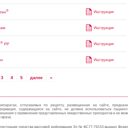
®
тин
Инструкция
лам
Инструкция
®
м
РР
Инструкция
ин
Инструкция
3
4
5
далее
»
епаратах, отпускаемых по рецепту, размещенная на сайте, предназн
формация, содержащаяся на сайте, не должна использоваться пациен
решения о применении представленных лекарственных препаратов и не мож
 врача.
егистрации средства массовой информации Эл № ФС77-79153 выдано Федер