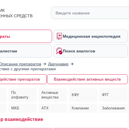
ИК
ЕННЫХ СРЕДСТВ
раты
Медицинская энциклопедия
алистам
Поиск аналогов
Описание препаратов
Дарунавир
твие с другими препаратами
действие препаратов
Взаимодействие активных веществ
По
Активные
КФУ
ФТГ
алфавиту
вещества
МКБ
АТХ
Компании
Заболевания
р взаимодействие