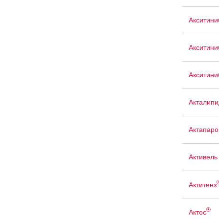
Акситини
Акситин
Акситини
Акталипи
Актапаро
Активель
Актитенз
®
Актос