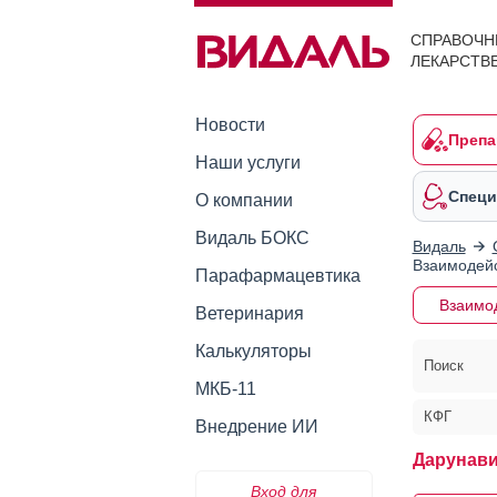
СПРАВОЧН
ЛЕКАРСТВ
Новости
Препа
Наши услуги
Специ
О компании
Видаль БОКС
Видаль
Взаимодейс
Парафармацевтика
Взаимо
Ветеринария
Калькуляторы
Поиск
МКБ-11
КФГ
Внедрение ИИ
Дарунави
Вход для