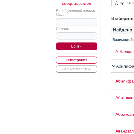
специалистов
E-mail учетной записи
Vidal:
Выберите 
Пароль:
Найдено 
Взаимодейс
А-Валкор
Регистрация
Абилифа
Забыли пароль?
Абилифа
Абитаксе
Абраксан
Авандаг