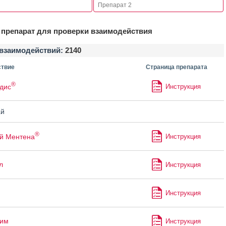
препарат для проверки взаимодействия
взаимодействий:
2140
твие
Страница препарата
®
дис
Инструкция
й
®
й Ментена
Инструкция
л
Инструкция
Инструкция
лим
Инструкция