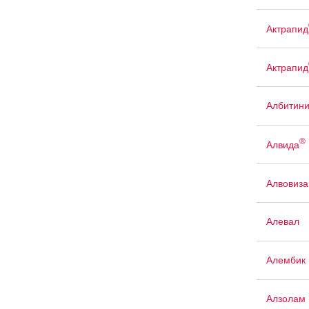
Актрапид
Актрапид
Албитин
®
Алвида
Алвовиза
Алевал
Алембик 
Алзолам