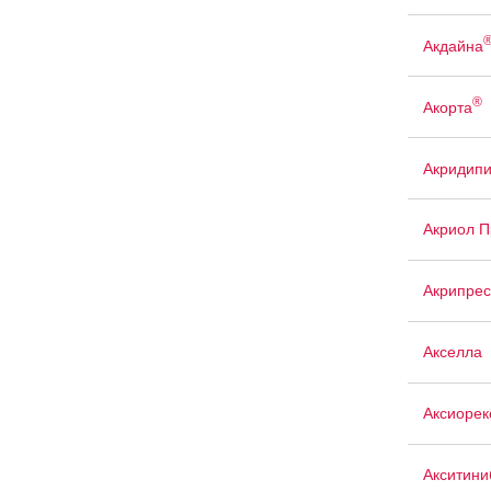
Акдайна
®
Акорта
Акридип
Акриол П
Акрипрес
Акселла
Аксиорек
Акситини