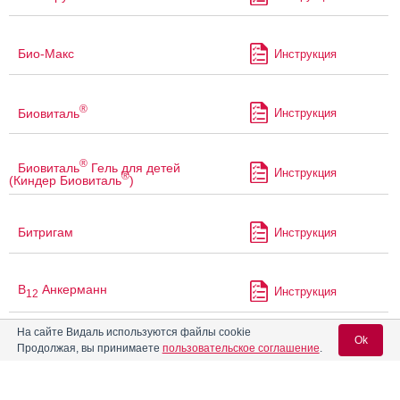
Био-Макс
Инструкция
®
Биовиталь
Инструкция
®
Биовиталь
Гель для детей
Инструкция
®
(Киндер Биовиталь
)
Битригам
Инструкция
В
Анкерманн
Инструкция
12
На сайте Видаль используются файлы cookie
Ok
®
Продолжая, вы принимаете
пользовательское соглашение
.
Валемидин
Инструкция