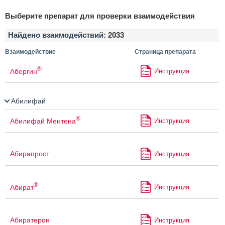
Выберите препарат для проверки взаимодействия
Найдено взаимодействий:
2033
Взаимодействие
Страница препарата
®
Абергин
Инструкция
Абилифай
®
Абилифай Ментена
Инструкция
Абирапрост
Инструкция
®
Абират
Инструкция
Абиратерон
Инструкция