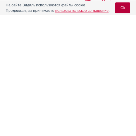
На сайте Видаль используются файлы cookie
Ok
Продолжая, вы принимаете
пользовательское соглашение
.
Азитрал
Инструкция
Вход для специалистов
®
Азитрал Макс
Инструкция
E-mail учетной записи Vidal:
®
Азитрал Мини
Инструкция
Пароль:
®
Азитрокс
Инструкция
Азитромивел
Инструкция
Регистрация
Забыли пароль?
Азитромицин
АЗИТРОМИЦИН АВЕКСИМА
Инструкция