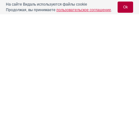
На сайте Видаль используются файлы cookie
Ok
Продолжая, вы принимаете
пользовательское соглашение
.
®
Амипарценин
Инструкция
Вход для специалистов
Амисульприд Велфарм
Инструкция
E-mail учетной записи Vidal:
Анаментал
Инструкция
Пароль:
Андипал
Инструкция
Андипал Авексима
Инструкция
Регистрация
Забыли пароль?
Апо-Галоперидол
Инструкция