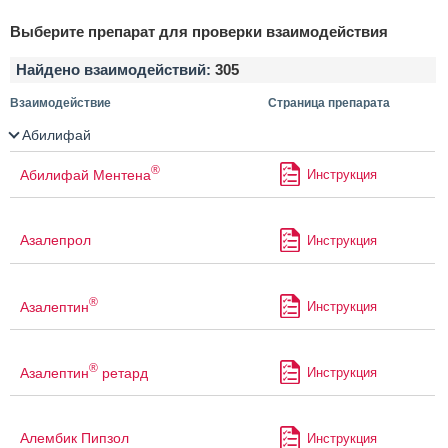
Выберите препарат для проверки взаимодействия
Найдено взаимодействий:
305
Взаимодействие
Страница препарата
Абилифай
®
Абилифай Ментена
Инструкция
Азалепрол
Инструкция
®
Азалептин
Инструкция
®
Азалептин
ретард
Инструкция
Алембик Пипзол
Инструкция