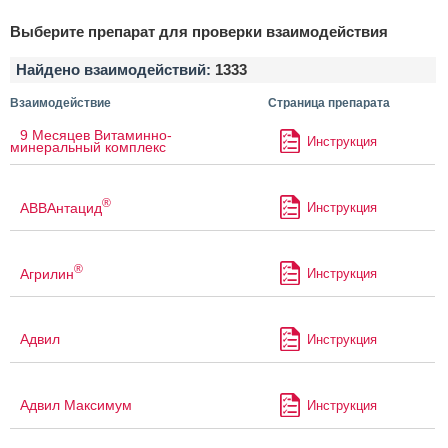
Выберите препарат для проверки взаимодействия
Найдено взаимодействий:
1333
Взаимодействие
Страница препарата
9 Месяцев Витаминно-
Инструкция
минеральный комплекс
®
АВВАнтацид
Инструкция
®
Агрилин
Инструкция
Адвил
Инструкция
Адвил Максимум
Инструкция