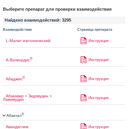
Выберите препарат для проверки взаимодействия
Найдено взаимодействий:
3295
Взаимодействие
Страница препарата
L-Малат изотонический
Инструкция
®
А-Валкордис
Инструкция
®
Абаджио
Инструкция
Абакавир + Зидовудин +
Инструкция
Ламивудин
®
Абактал
Авандаглим
Инструкция