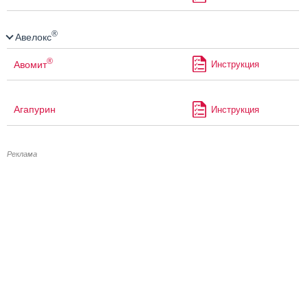
®
Авелокс
®
Авомит
Инструкция
Агапурин
Инструкция
Реклама