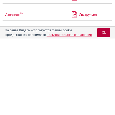
®
Аквапаск
Инструкция
На сайте Видаль используются файлы cookie
Аквапенем
Инструкция
Ok
Продолжая, вы принимаете
пользовательское соглашение
.
Аквацитрамон
Инструкция
Вход для специалистов
E-mail учетной записи Vidal:
Акимасол
Инструкция
Пароль:
®
Аккузид
Инструкция
®
Аккупро
Инструкция
®