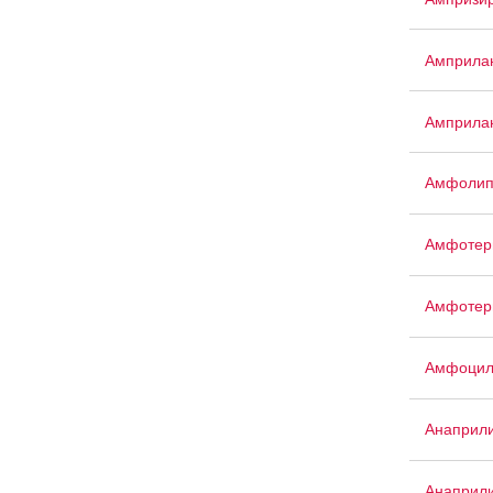
Амприла
Амприла
Амфоли
Амфотер
Амфотер
Амфоци
Анаприл
Анаприл