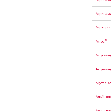
Акрипам
Акрипрес
®
Актос
Актрапид
Актрапид
Акутер-с
Альбатен
Амальви