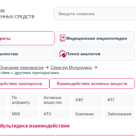
ИК
ЕННЫХ СРЕДСТВ
раты
Медицинская энциклопедия
алистам
Поиск аналогов
Описание препаратов
Серетид Мультидиск
твие с другими препаратами
действие препаратов
Взаимодействие активных веществ
По
Активные
КФУ
ФТГ
алфавиту
вещества
МКБ
АТХ
Компании
Заболевания
Мультидиск взаимодействие