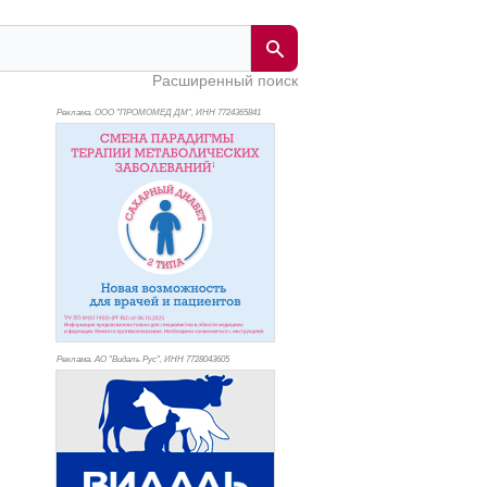
Расширенный поиск
Реклама. ООО "ПРОМОМЕД ДМ", ИНН 772
4365841
Реклама. АО "Видаль Рус", ИНН 772
8043605