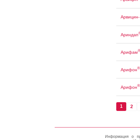
Арвицин-
Ариндап
Арифам
®
Арифон
®
Арифон
1
2
Информация о пр