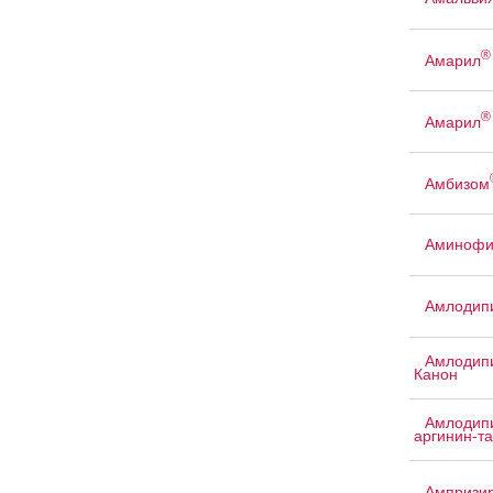
®
Амарил
®
Амарил
Амбизом
Аминофи
Амлодипи
Амлодипи
Канон
Амлодипи
аргинин-т
Ампризи