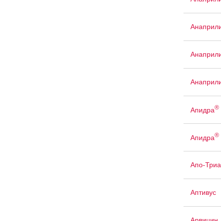
Анаприли
Анаприли
Анаприли
®
Апидра
®
Апидра
Апо-Триа
Аптивус
Арвицин