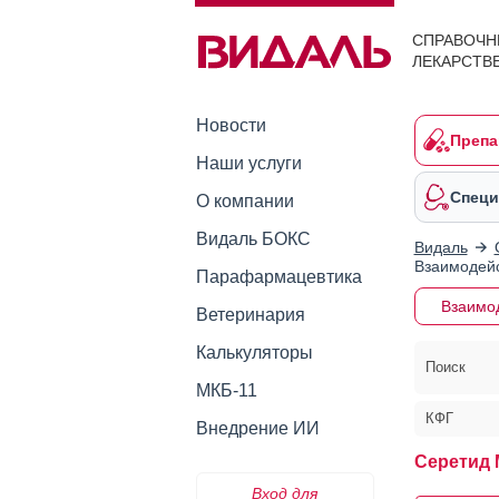
СПРАВОЧН
ЛЕКАРСТВ
Новости
Препа
Наши услуги
Специ
О компании
Видаль БОКС
Видаль
Взаимодейс
Парафармацевтика
Взаимо
Ветеринария
Калькуляторы
Поиск
МКБ-11
КФГ
Внедрение ИИ
Серетид 
Вход для