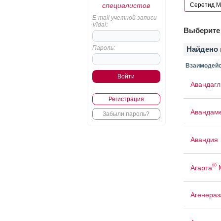
специалистов
E-mail учетной записи
Vidal:
Выберите 
Пароль:
Найдено 
Взаимодейс
Авандаг
Регистрация
Авандам
Забыли пароль?
Авандия
®
Агарта
Агенераз