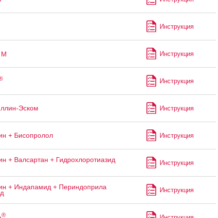
Инструкция
М
Инструкция
®
Инструкция
ллин-Эском
Инструкция
н + Бисопролол
Инструкция
н + Валсартан + Гидрохлоротиазид
Инструкция
н + Индапамид + Периндоприла
Инструкция
ад
®
р
Инструкция