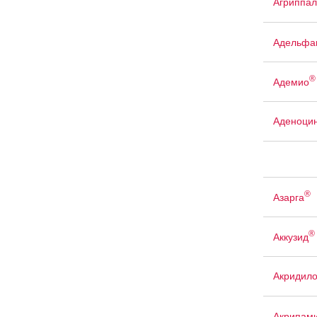
Агриппал
Адельфа
®
Адемио
Аденоци
®
Азарга
®
Аккузид
Акридил
Акрипам