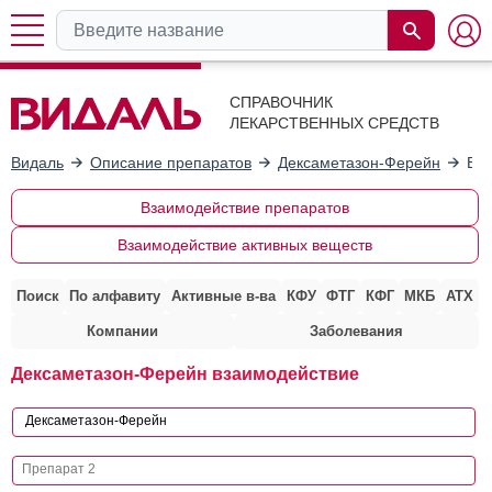
СПРАВОЧНИК
ЛЕКАРСТВЕННЫХ СРЕДСТВ
Видаль
Описание препаратов
Дексаметазон-Ферейн
Вза
Взаимодействие препаратов
Взаимодействие активных веществ
Поиск
По алфавиту
Активные в-ва
КФУ
ФТГ
КФГ
МКБ
АТХ
Компании
Заболевания
Дексаметазон-Ферейн взаимодействие