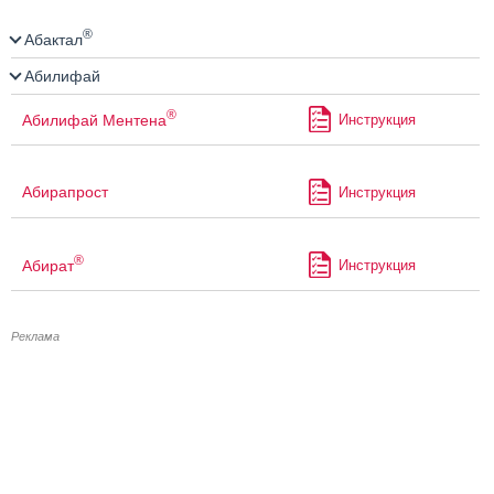
®
Абактал
Абилифай
®
Абилифай Ментена
Инструкция
Абирапрост
Инструкция
®
Абират
Инструкция
Реклама