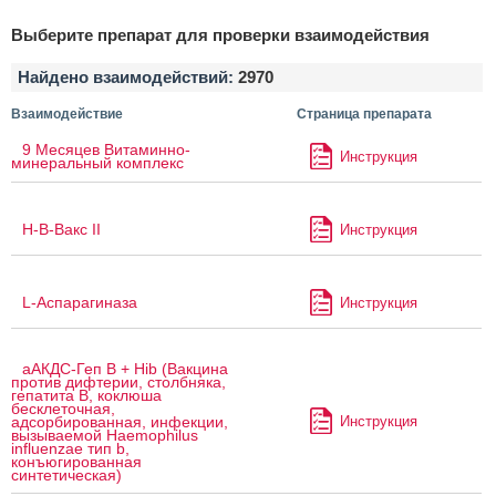
Выберите препарат для проверки взаимодействия
Найдено взаимодействий:
2970
Взаимодействие
Страница препарата
9 Месяцев Витаминно-
Инструкция
минеральный комплекс
H-B-Вакс II
Инструкция
L-Аспарагиназа
Инструкция
аАКДС-Геп B + Hib (Вакцина
против дифтерии, столбняка,
гепатита B, коклюша
бесклеточная,
Инструкция
адсорбированная, инфекции,
вызываемой Haemophilus
influenzae тип b,
конъюгированная
синтетическая)