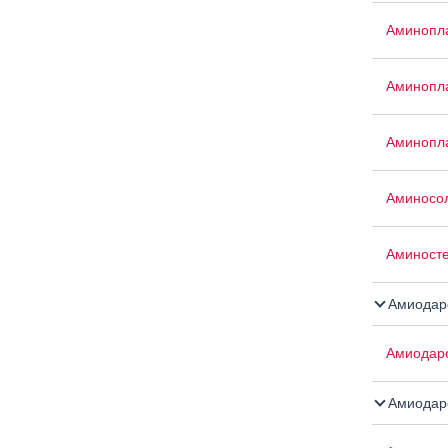
Аминопла
Аминопла
Аминопла
Аминосо
Аминост
Амиодар
Амиодар
Амиодар