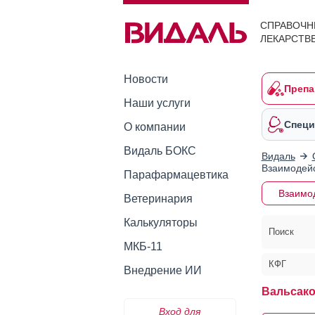
СПРАВОЧН
ЛЕКАРСТВ
Новости
Препа
Наши услуги
Специ
О компании
Видаль БОКС
Видаль
Взаимодейс
Парафармацевтика
Взаимо
Ветеринария
Калькуляторы
Поиск
МКБ-11
КФГ
Внедрение ИИ
Вальсак
Вход для