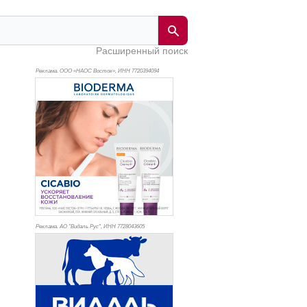
Расширенный поиск
Реклама. ООО «НАОС Восток», ИНН 772
0394094
Реклама. АО "Видаль Рус", ИНН 772
8043605