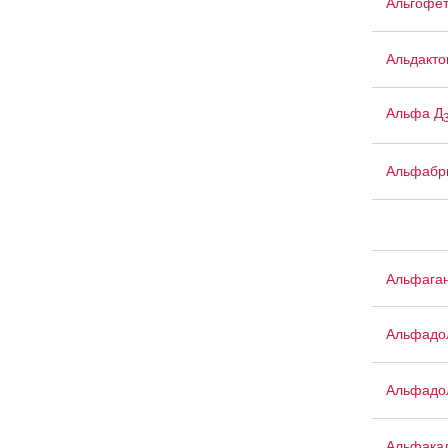
Альгофе
Альдакто
Альфа Д
Альфабр
Альфага
Альфадо
Альфадо
Альфака