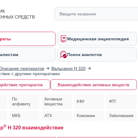
ИК
ЕННЫХ СРЕДСТВ
раты
Медицинская энциклопедия
алистам
Поиск аналогов
Описание препаратов
Вальсакор Н 320
твие с другими препаратами
действие препаратов
Взаимодействие активных веществ
По
Активные
КФУ
ФТГ
алфавиту
вещества
МКБ
АТХ
Компании
Заболевания
®
ор
Н 320 взаимодействие