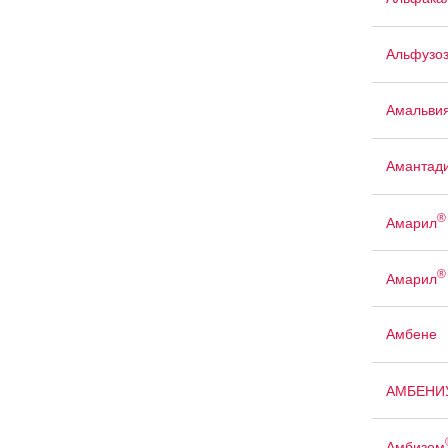
Альфузо
Амальви
Амантад
®
Амарил
®
Амарил
Амбене
АМБЕНИ
Амбизом