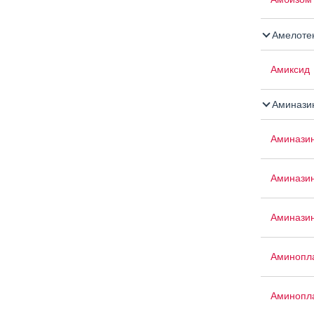
Амелоте
Амиксид
Аминази
Аминази
Аминази
Аминазин
Аминопла
Аминопла