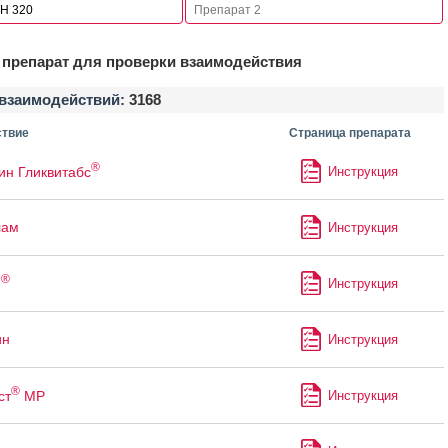
препарат для проверки взаимодействия
взаимодействий:
3168
твие
Страница препарата
®
ин Гликвитабс
Инструкция
лам
Инструкция
®
н
Инструкция
ин
Инструкция
®
ст
МР
Инструкция