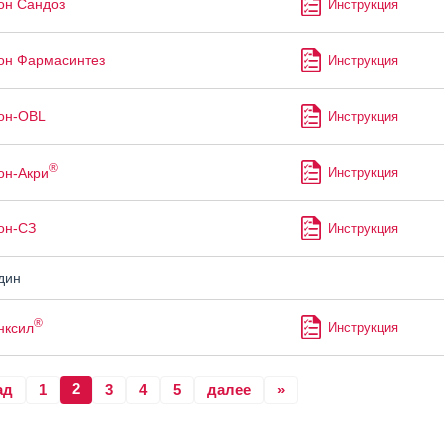
он Сандоз
Инструкция
он Фармасинтез
Инструкция
он-OBL
Инструкция
®
он-Акри
Инструкция
он-СЗ
Инструкция
дин
®
нксил
Инструкция
2
ад
1
3
4
5
далее
»