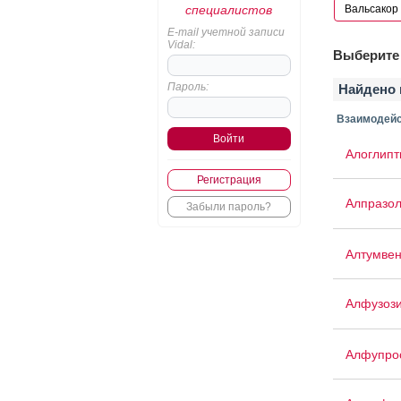
специалистов
E-mail учетной записи
Vidal:
Выберите 
Пароль:
Найдено 
Взаимодейс
Алоглипт
Регистрация
Алпразо
Забыли пароль?
Алтумве
Алфузоз
Алфупро