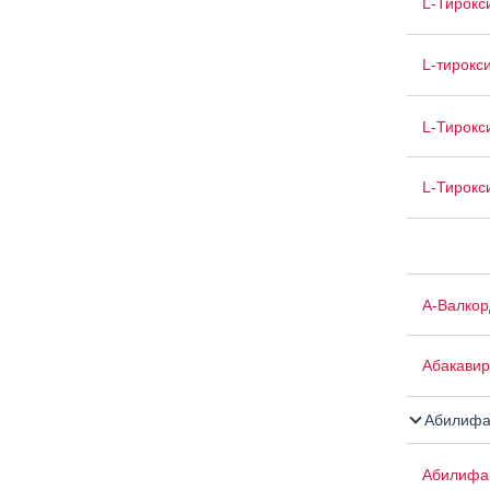
L-Тирокс
L-тирокс
L-Тирокс
L-Тирокс
А-Валкор
Абакавир
Абилифа
Абилифа