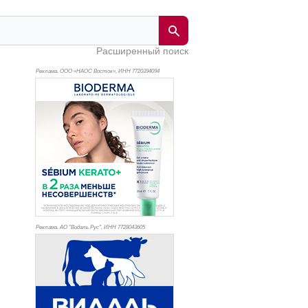
Расширенный поиск
Реклама. ООО «НАОС Восток», ИНН 772
0394094
Реклама. АО "Видаль Рус", ИНН 772
8043605