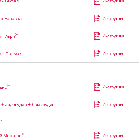
ин Гексал
Инструкция
ин Реневал
Инструкция
®
ин-Акри
Инструкция
ин-Фармак
Инструкция
®
дис
Инструкция
 + Зидовудин + Ламивудин
Инструкция
й
®
й Ментена
Инструкция