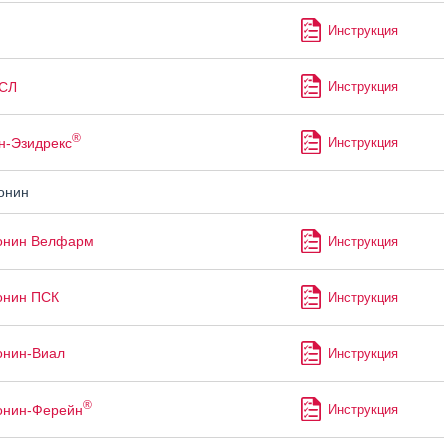
Инструкция
СЛ
Инструкция
®
н-Эзидрекс
Инструкция
онин
онин Велфарм
Инструкция
онин ПСК
Инструкция
онин-Виал
Инструкция
®
онин-Ферейн
Инструкция