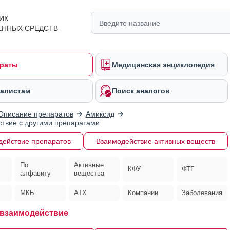
ИК
ЕННЫХ СРЕДСТВ
раты
Медицинская энциклопедия
алистам
Поиск аналогов
Описание препаратов
Амиксид
твие с другими препаратами
действие препаратов
Взаимодействие активных веществ
По
Активные
КФУ
ФТГ
алфавиту
вещества
МКБ
АТХ
Компании
Заболевания
взаимодействие