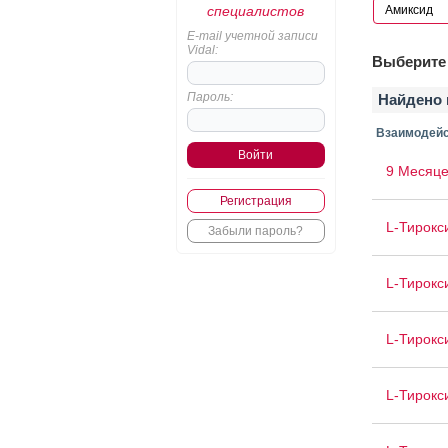
специалистов
E-mail учетной записи
Vidal:
Выберите 
Пароль:
Найдено 
Взаимодейс
9 Месяце
Регистрация
L-Тирокс
Забыли пароль?
L-Тирокс
L-Тирокс
L-Тирокс