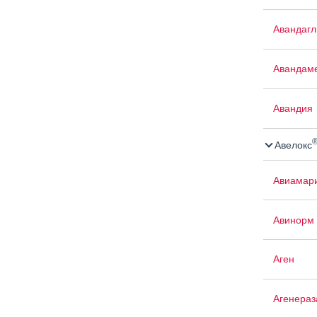
Авандаг
Авандам
Авандия
Авелокс
Авиамар
Авинорм 
Аген
Агенераз