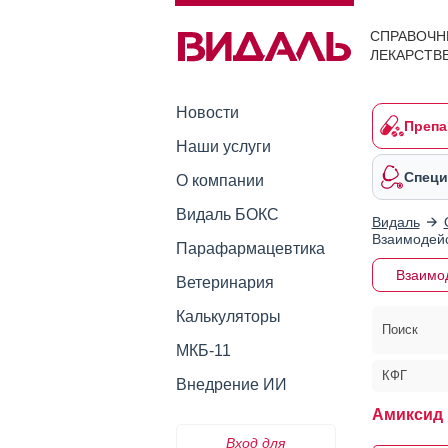
СПРАВОЧН
ЛЕКАРСТВ
Новости
Препа
Наши услуги
Специ
О компании
Видаль БОКС
Видаль
Взаимодейс
Парафармацевтика
Взаимо
Ветеринария
Калькуляторы
Поиск
МКБ-11
КФГ
Внедрение ИИ
Амиксид 
Вход для