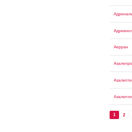
Адренали
Адриано
Аерран
Азалепр
Азалепти
Азалепти
1
2