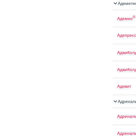
Адемети
®
Адемио
Адепрес
АджиКол
АджиКол
Адивит
Адренал
Адренал
Адренали