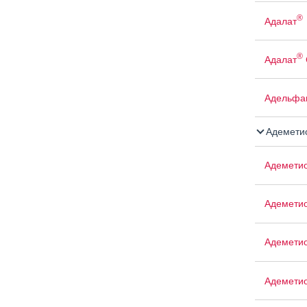
®
Адалат
®
Адалат
Адельфа
Адемети
Адемети
Адемети
Адемети
Адемети