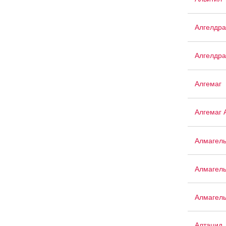
Алгелдра
Алгелдра
Алгемаг
Алгемаг 
Алмагел
Алмагел
Алмагел
Алтацид