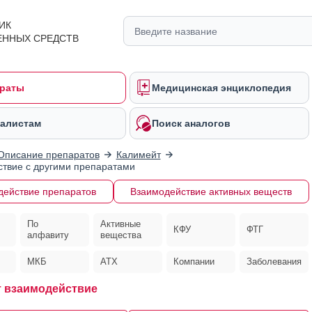
ИК
ЕННЫХ СРЕДСТВ
раты
Медицинская энциклопедия
алистам
Поиск аналогов
Описание препаратов
Калимейт
твие с другими препаратами
действие препаратов
Взаимодействие активных веществ
По
Активные
КФУ
ФТГ
алфавиту
вещества
МКБ
АТХ
Компании
Заболевания
 взаимодействие