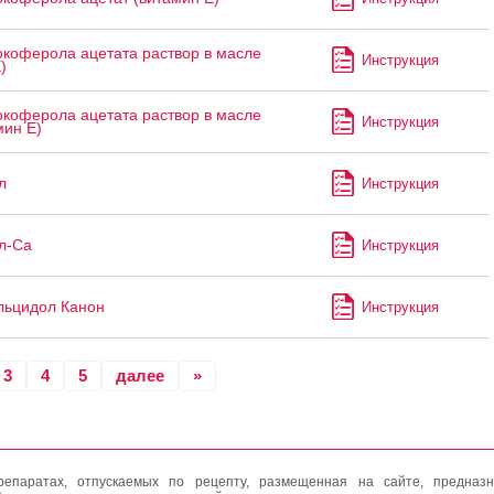
коферола ацетата раствор в масле
Инструкция
)
коферола ацетата раствор в масле
Инструкция
мин Е)
л
Инструкция
л-Са
Инструкция
льцидол Канон
Инструкция
3
4
5
далее
»
епаратах, отпускаемых по рецепту, размещенная на сайте, предназн