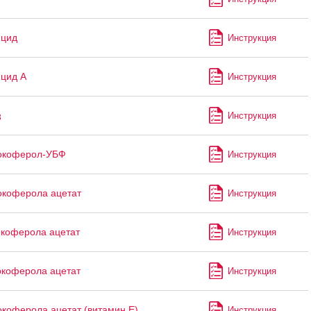
ицид
Инструкция
цид А
Инструкция
Инструкция
3
окоферол-УБФ
Инструкция
коферола ацетат
Инструкция
коферола ацетат
Инструкция
коферола ацетат
Инструкция
коферола ацетат (витамин Е)
Инструкция