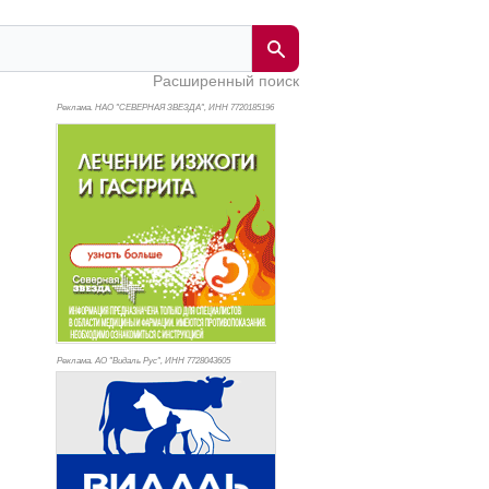
Расширенный поиск
Реклама. НАО "СЕВЕРНАЯ ЗВЕЗДА", ИНН 772
0185196
Реклама. АО "Видаль Рус", ИНН 772
8043605