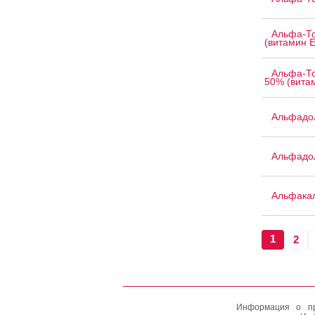
Альфа-То
(витамин Е
Альфа-То
50% (вита
Альфадо
Альфадо
Альфака
1
2
Информация о пр