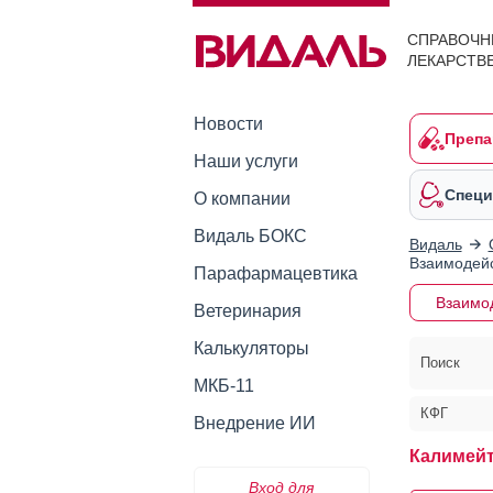
СПРАВОЧН
ЛЕКАРСТВ
Новости
Препа
Наши услуги
Специ
О компании
Видаль БОКС
Видаль
Взаимодейс
Парафармацевтика
Взаимо
Ветеринария
Калькуляторы
Поиск
МКБ-11
КФГ
Внедрение ИИ
Калимейт
Вход для