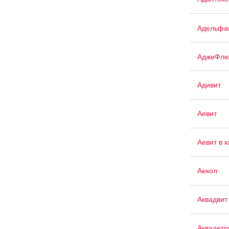
Адельфа
АджиФлю
Адивит
Аевит
Аевит в 
Аекол
Аквадвит
Аквадетр