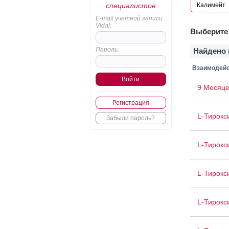
специалистов
E-mail учетной записи
Vidal:
Выберите 
Пароль:
Найдено 
Взаимодейс
9 Месяце
Регистрация
L-Тирокс
Забыли пароль?
L-Тирокс
L-Тирокс
L-Тирокс