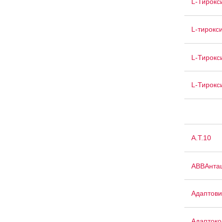
L-Тирокс
L-тирокс
L-Тирокс
L-Тирокс
А.Т.10
АВВАнта
Адаптови
Адаптоко