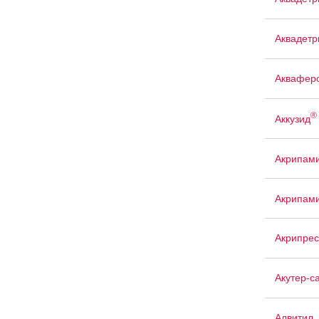
Аквадетр
Аквафер
®
Аккузид
Акрипам
Акрипам
Акрипрес
Акутер-с
Алвитил