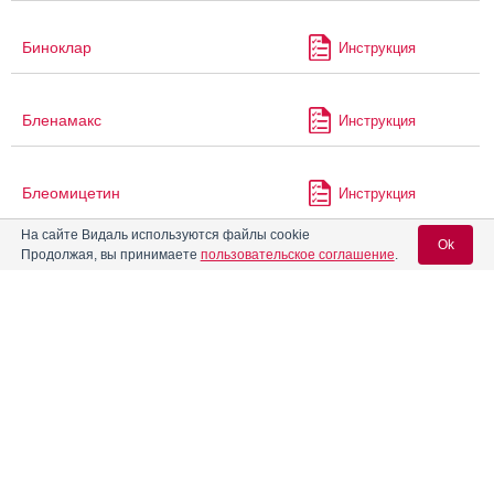
Биноклар
Инструкция
Бленамакс
Инструкция
Блеомицетин
Инструкция
На сайте Видаль используются файлы cookie
Ok
Продолжая, вы принимаете
пользовательское соглашение
.
Блеомицетина гидрохлорид
Инструкция
Вход для специалистов
Блеомицетина гидрохлорид
Инструкция
для инъекций 0.005 г
E-mail учетной записи Vidal:
®
Блеомицин-РОНЦ
Инструкция
Пароль:
Блеоцин
Инструкция