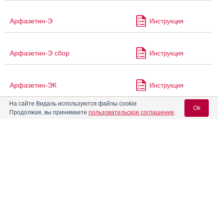
Арфазетин-Э
Инструкция
Арфазетин-Э сбор
Инструкция
Арфазетин-ЭК
Инструкция
На сайте Видаль используются файлы cookie
Ok
Продолжая, вы принимаете
пользовательское соглашение
.
Атазанавир
Инструкция
Вход для специалистов
Атазанавир Канон
Инструкция
E-mail учетной записи Vidal:
Атазанавир-КРКА
Инструкция
Пароль:
®
Атазанавир-Нанолек
Инструкция