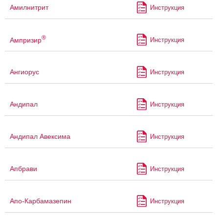
Амилнитрит
Инструкция
®
Ампризир
Инструкция
Ангиорус
Инструкция
Андипал
Инструкция
Андипал Авексима
Инструкция
Апбрави
Инструкция
Апо-Карбамазепин
Инструкция