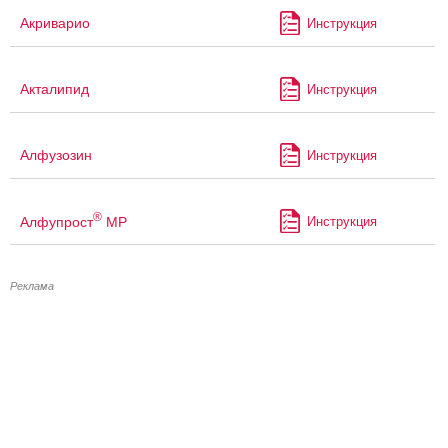
Акриварио
Инструкция
Акталипид
Инструкция
Алфузозин
Инструкция
®
Алфупрост
МР
Инструкция
Реклама