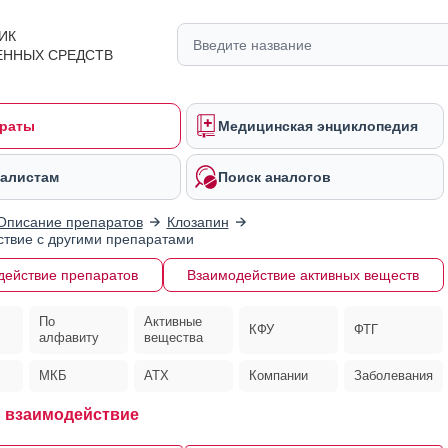
ИК
ЕННЫХ СРЕДСТВ
раты
Медицинская энциклопедия
алистам
Поиск аналогов
Описание препаратов
Клозапин
твие с другими препаратами
действие препаратов
Взаимодействие активных веществ
По
Активные
КФУ
ФТГ
алфавиту
вещества
МКБ
АТХ
Компании
Заболевания
 взаимодействие