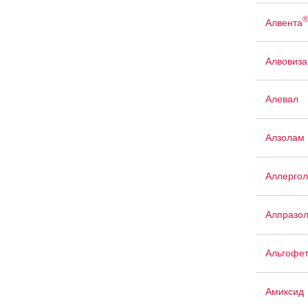
Алвента
Алвовиза
Алевал
Алзолам
Аллергол
Алпразо
Альгофе
Амиксид