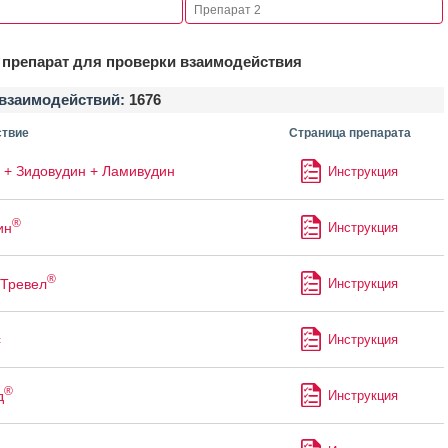
препарат для проверки взаимодействия
взаимодействий:
1676
твие
Страница препарата
 + Зидовудин + Ламивудин
Инструкция
®
ин
Инструкция
®
Тревел
Инструкция
с
Инструкция
®
д
Инструкция