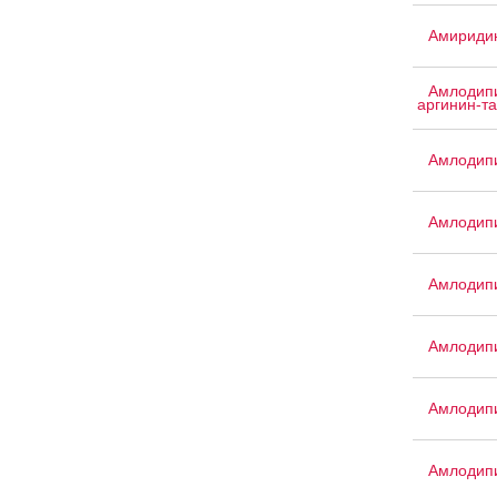
Амириди
Амлодипи
аргинин-т
Амлодипи
Амлодип
Амлодип
Амлодипи
Амлодип
Амлодип