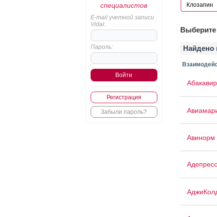
специалистов
E-mail учетной записи
Vidal:
Выберите 
Пароль:
Найдено 
Взаимодейс
Абакавир
Регистрация
Авиамар
Забыли пароль?
Авинорм 
Адепрес
АджиКол