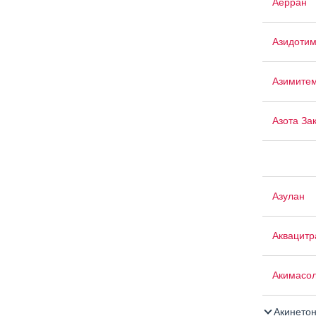
Аерран
Азидоти
Азимите
Азота За
Азулан
Аквацит
Акимасо
Акинето