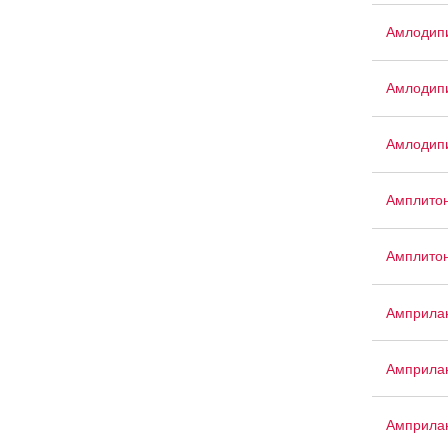
Амлодипи
Амлодип
Амлодип
Амплито
Амплито
Амприла
Амприла
Амприла