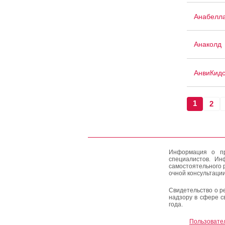
Анабелл
Анаколд
АнвиКид
1
2
Информация о пр
специалистов. Ин
самостоятельного 
очной консультации
Свидетельство о р
надзору в сфере с
года.
Пользовате