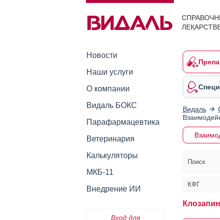
СПРАВОЧН
ЛЕКАРСТВ
Новости
Препа
Наши услуги
Специ
О компании
Видаль БОКС
Видаль
Взаимодейс
Парафармацевтика
Взаимо
Ветеринария
Калькуляторы
Поиск
МКБ-11
КФГ
Внедрение ИИ
Клозапин
Вход для