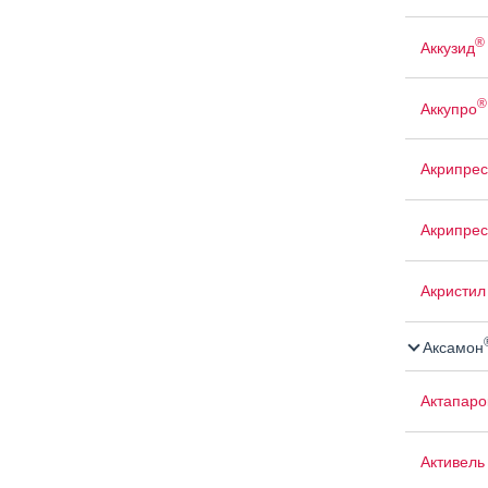
®
Аккузид
®
Аккупро
Акрипрес
Акрипрес
Акристил
Аксамон
Актапаро
Активель