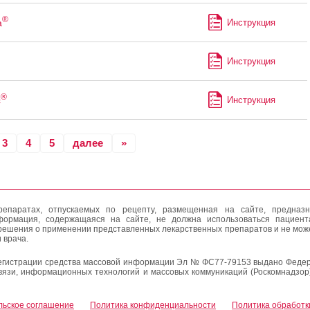
®
а
Инструкция
Инструкция
®
с
Инструкция
3
4
5
далее
»
епаратах, отпускаемых по рецепту, размещенная на сайте, предназн
формация, содержащаяся на сайте, не должна использоваться пациен
решения о применении представленных лекарственных препаратов и не мож
 врача.
егистрации средства массовой информации Эл № ФС77-79153 выдано Федер
вязи, информационных технологий и массовых коммуникаций (Роскомнадзор
льское соглашение
Политика конфиденциальности
Политика обработк