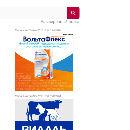
Расширенный поиск
Реклама. АО "Хелеон Рус", ИНН 770
3105112
Реклама. АО "Видаль Рус", ИНН 772
8043605