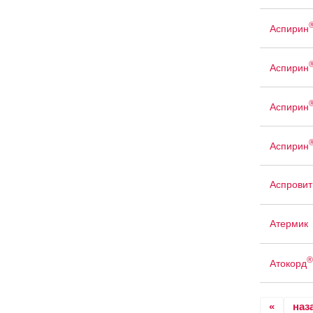
Аспирин
Аспирин
Аспирин
Аспирин
Аспровит
Атермик
®
Атокорд
«
наз