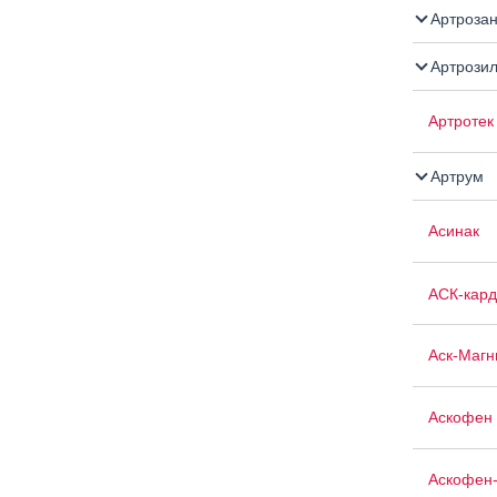
Артроза
Артрози
Артротек
Артрум
Асинак
АСК-кард
Аск-Магн
Аскофен 
Аскофен