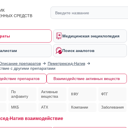
ИК
ЕННЫХ СРЕДСТВ
раты
Медицинская энциклопедия
алистам
Поиск аналогов
Описание препаратов
Пеметрексед-Натив
твие с другими препаратами
действие препаратов
Взаимодействие активных веществ
По
Активные
КФУ
ФТГ
алфавиту
вещества
МКБ
АТХ
Компании
Заболевания
сед-Натив взаимодействие