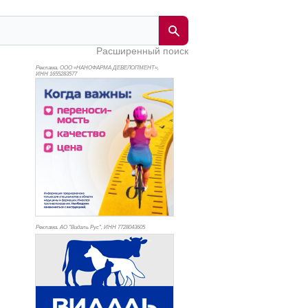
Расширенный поиск
Реклама. ООО «НАНОФАРМА ДЕВЕЛОПМЕНТ»,
ИНН 165
5283577
Реклама. АО "Видаль Рус", ИНН 772
8043605