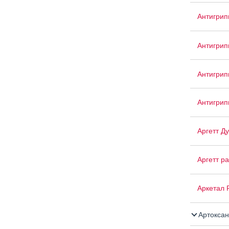
Антигрип
Антигрип
Антигри
Антигри
Аргетт Д
Аргетт р
Аркетал
Артоксан