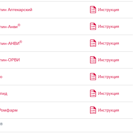
пин Аптекарский
Инструкция
®
пин-Анви
Инструкция
®
ппин-АНВИ
Инструкция
ппин-ОРВИ
Инструкция
уо
Инструкция
апид
Инструкция
 Ромфарм
Инструкция
®