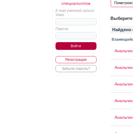
специалистов
E-mail учетной записи
Vidal:
Выберите 
Пароль:
Найдено 
Взаимодейс
Анальгин
Регистрация
Анальгин
Забыли пароль?
Анальги
Анальгин
Анальгин