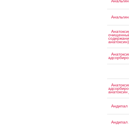
Анальгин
Анальгина
Анатокси
очищенный
содержани
анатоксин)
Анатокси
адсорбиро
Анатокси
адсорбиро
анатоксин 
Андипал
Андипал 