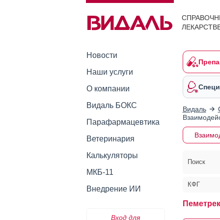
СПРАВОЧН
ЛЕКАРСТВ
Новости
Препа
Наши услуги
Специ
О компании
Видаль БОКС
Видаль
Взаимодейс
Парафармацевтика
Взаимо
Ветеринария
Калькуляторы
Поиск
МКБ-11
КФГ
Внедрение ИИ
Пеметрек
Вход для