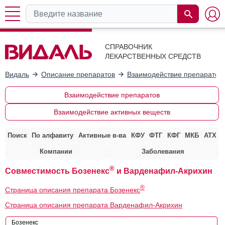
СПРАВОЧНИК
ЛЕКАРСТВЕННЫХ СРЕДСТВ
Видаль
Описание препаратов
Взаимодействие препаратов
Взаимодействие препаратов
Взаимодействие активных веществ
Поиск
По алфавиту
Активные в-ва
КФУ
ФТГ
КФГ
МКБ
АТХ
Компании
Заболевания
®
Совместимость Бозенекс
и Варденафил-Акрихин
®
Страница описания препарата Бозенекс
Страница описания препарата Варденафил-Акрихин