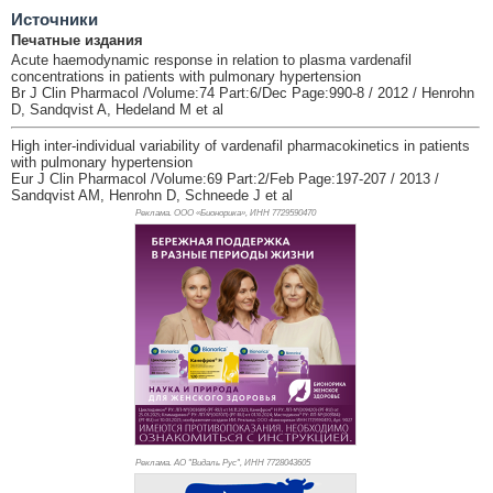
Источники
Печатные издания
Acute haemodynamic response in relation to plasma vardenafil
concentrations in patients with pulmonary hypertension
Br J Clin Pharmacol /Volume:74 Part:6/Dec Page:990-8 / 2012 / Henrohn
D, Sandqvist A, Hedeland M et al
High inter-individual variability of vardenafil pharmacokinetics in patients
with pulmonary hypertension
Eur J Clin Pharmacol /Volume:69 Part:2/Feb Page:197-207 / 2013 /
Sandqvist AM, Henrohn D, Schneede J et al
Реклама. ООО «Бионорика», ИНН 772
9590470
Реклама. АО "Видаль Рус", ИНН 772
8043605