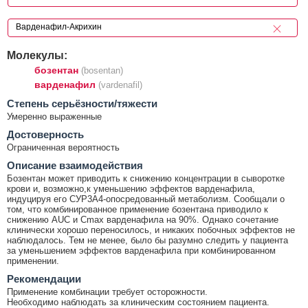
Молекулы:
бозентан
(bosentan)
варденафил
(vardenafil)
Cтепень серьёзности/тяжести
Умеренно выраженные
Достоверность
Ограниченная вероятность
Описание взаимодействия
Бозентан может приводить к снижению концентрации в сыворотке
крови и, возможно,к уменьшению эффектов варденафила,
индуцируя его СУР3А4-опосредованный метаболизм. Сообщали о
том, что комбинированное применение бозентана приводило к
снижению AUC и Cmax варденафила на 90%. Однако сочетание
клинически хорошо переносилось, и никаких побочных эффектов не
наблюдалось. Тем не менее, было бы разумно следить у пациента
за уменьшением эффектов варденафила при комбинированном
применении.
Рекомендации
Применение комбинации требует осторожности.
Необходимо наблюдать за клиническим состоянием пациента.