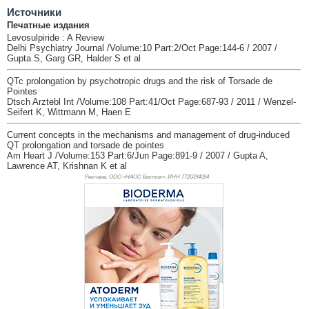
Источники
Печатные издания
Levosulpiride : A Review
Delhi Psychiatry Journal /Volume:10 Part:2/Oct Page:144-6 / 2007 /
Gupta S, Garg GR, Halder S et al
QTc prolongation by psychotropic drugs and the risk of Torsade de
Pointes
Dtsch Arztebl Int /Volume:108 Part:41/Oct Page:687-93 / 2011 / Wenzel-
Seifert K, Wittmann M, Haen E
Current concepts in the mechanisms and management of drug-induced
QT prolongation and torsade de pointes
Am Heart J /Volume:153 Part:6/Jun Page:891-9 / 2007 / Gupta A,
Lawrence AT, Krishnan K et al
Реклама. ООО «НАОС Восток», ИНН 772
0394094