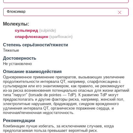
Молекулы:
сульпирид
(sulpiride)
спарфлоксацин
(sparfloxacin)
Cтепень серьёзности/тяжести
Тяжелые
Достоверность
Не установлено
Описание взаимодействия
Одновременное применение препаратов, вызывающих увеличение
продолжительности интервала QT, например, спарфлоксацина с
сульпиридом или его энантиомером, как правило, не рекомендуют
из-за риска возникновения потенциально опасных для жизни аритмий
типа "пируэт" (torsade de pointes — TdP). К развитию TdP могут
предрасполагать и другие факторы риска, например, женский пол,
электролитные нарушения, брадикардия, синдром врожденного
удлинения интервала QT, органическое поражение сердца, и
почечная/печеночная недостаточность.
Рекомендации
Комбинации лучше избегать, за исключением случаев, когда
предполагаемая польза превышает вероятный риск.