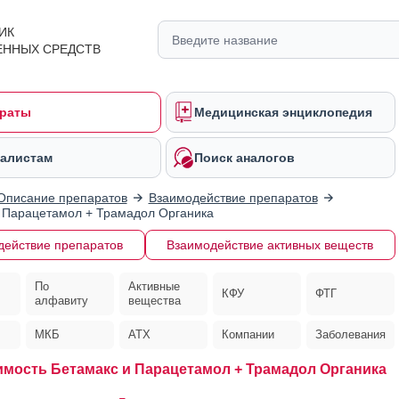
ИК
ЕННЫХ СРЕДСТВ
раты
Медицинская энциклопедия
алистам
Поиск аналогов
Описание препаратов
Взаимодействие препаратов
 Парацетамол + Трамадол Органика
действие препаратов
Взаимодействие активных веществ
По
Активные
КФУ
ФТГ
алфавиту
вещества
МКБ
АТХ
Компании
Заболевания
мость Бетамакс и Парацетамол + Трамадол Органика