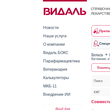
СПРАВОЧН
ЛЕКАРСТВ
Новости
Препа
Наши услуги
Специ
О компании
Видаль БОКС
Видаль
Бетамакс и
Парафармацевтика
Взаимо
Ветеринария
Калькуляторы
Поиск
МКБ-11
КФГ
Внедрение ИИ
Совмести
Вход для