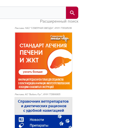
Расширенный поиск
Реклама. НАО "СЕВЕРНАЯ ЗВЕЗДА", ИНН 772
0185196
Реклама. АО "Видаль Рус", ИНН 772
8043605