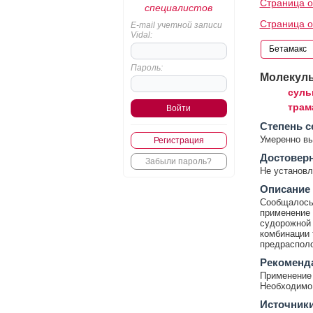
Страница о
специалистов
Страница о
E-mail учетной записи
Vidal:
Пароль:
Молекул
суль
трам
Cтепень с
Умеренно в
Регистрация
Достовер
Забыли пароль?
Не установл
Описание
Сообщалось 
применение 
судорожной 
комбинации 
предрасполо
Рекоменд
Применение 
Необходимо 
Источник