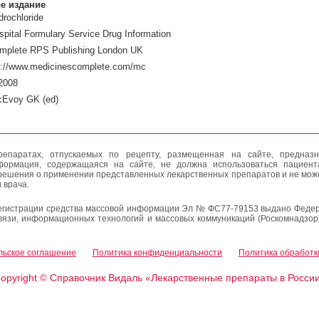
е издание
rochloride
pital Formulary Service Drug Information
mplete RPS Publishing London UK
p://www.medicinescomplete.com/mc
2008
cEvoy GK (ed)
епаратах, отпускаемых по рецепту, размещенная на сайте, предназн
формация, содержащаяся на сайте, не должна использоваться пациен
решения о применении представленных лекарственных препаратов и не мож
 врача.
егистрации средства массовой информации Эл № ФС77-79153 выдано Федер
вязи, информационных технологий и массовых коммуникаций (Роскомнадзор
льское соглашение
Политика конфиденциальности
Политика обработк
opyright
Справочник Видаль «Лекарственные препараты в Росси
©