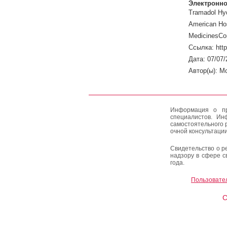
Электронно
Tramadol Hyd
American Hos
MedicinesCo
Ссылка: htt
Дата: 07/07/
Автор(ы): M
Информация о пр
специалистов. Ин
самостоятельного 
очной консультации
Свидетельство о р
надзору в сфере с
года.
Пользовате
C