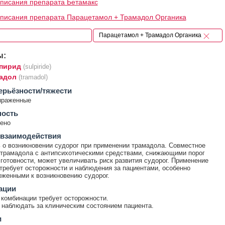
писания препарата Бетамакс
писания препарата Парацетамол + Трамадол Органика
ы:
пирид
(sulpiride)
адол
(tramadol)
ерьёзности/тяжести
ыраженные
ность
ено
 взаимодействия
о возникновении судорог при применении трамадола. Совместное
трамадола с антипсихотическими средствами, снижающими порог
готовности, может увеличивать риск развития судорог. Применение
требует осторожности и наблюдения за пациентами, особенно
женными к возникновению судорог.
ации
комбинации требует осторожности.
наблюдать за клиническим состоянием пациента.
и