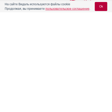
На сайте Видаль используются файлы cookie
Ok
Продолжая, вы принимаете
пользовательское соглашение
.
®
Алмагель
А
Инструкция
Вход для специалистов
®
Алмагель
Нео
Инструкция
E-mail учетной записи Vidal:
Алпразолам
Инструкция
Пароль:
Алтацид
Инструкция
Алтинам-АГ
Инструкция
Регистрация
Забыли пароль?
®
Алька-Прим
Инструкция