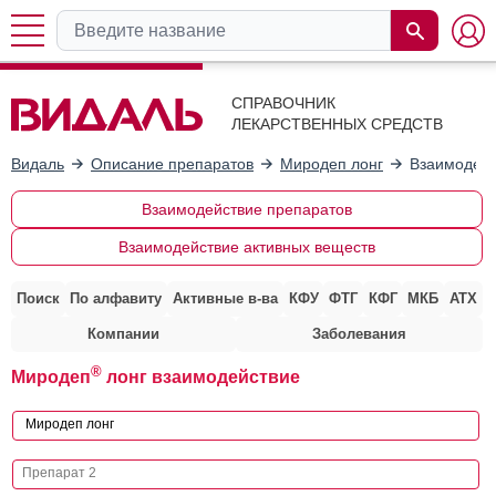
СПРАВОЧНИК
ЛЕКАРСТВЕННЫХ СРЕДСТВ
Видаль
Описание препаратов
Миродеп лонг
Взаимодейс
Взаимодействие препаратов
Взаимодействие активных веществ
Поиск
По алфавиту
Активные в-ва
КФУ
ФТГ
КФГ
МКБ
АТХ
Компании
Заболевания
®
Миродеп
лонг взаимодействие