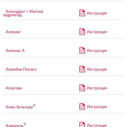
Алгелдрат + Магния
Инструкция
гидроксид
Алгемаг
Инструкция
Алгемаг А
Инструкция
Алембик Пипзол
Инструкция
Алзолам
Инструкция
®
Алка-Зельтцер
Инструкция
®
Алмагель
Инструкция