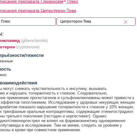
писания препарата Глюконорм
Плюс
писания препарата Ципротерон-Тева
ы:
енкламид
(glibenclamide)
отерон
(cyproterone)
ерьёзности/тяжести
женные
ность
ено
 взаимодействия
ы могут снижать чувствительность к инсулину, вызывать
ию и нарушать толерантность к глюкозе. Следовательно,
ое применение прогестагенов и сульфонилмочевины может привести к
 эффектов гипогликемии. Исследование у здоровых некурящих женщин
диабетом показало нарушение толерантности к глюкозе у 10% женщин,
х трехфазные оральные контрацептивы, содержащие этинилэстрадиол
ены третьего поколения (гестоден и норгестимат). Однако
диол/левоноргестрел не влиял на фармакокинетику одновременно
олбутамида в исследовании. Тем не менее, следить за уровнем у
юкозы в крови при совместном применении.