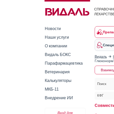
СПРАВОЧН
ЛЕКАРСТВ
Новости
Препа
Наши услуги
Специ
О компании
Видаль БОКС
Видаль
Глюконорм
Парафармацевтика
Взаимо
Ветеринария
Калькуляторы
Поиск
МКБ-11
КФГ
Внедрение ИИ
Совмест
Вход для