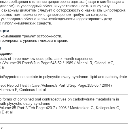
ные сообщения о влиянии ципротерона ацетата (чаще в комбинации с
диолом) на углеводный обмен и чувствительность к инсулину.
 сахарным диабетом следует с осторожностью назначать ципротерона
 совместном применении с ципротероном требуется контроль
 углеводного обмена и при необходимости корректировать дозу
 гипогликемических средств.
ации
комбинации требует осторожности.
тролировать уровень глюкозы в крови.
и
здания
ects of three new low-dose pills: a six-month experience
n /Volume:39 Part:6/Jun Page:643-52 / 1989 / Miccoli R, Orlandi MC,
 al
iol/cyproterone acetate in polycystic ovary syndrome: lipid and carbohydrate
cept Reprod Health Care /Volume:9 Part:3/Sep Page:155-65 / 2004 /
Hormaza P, Cardenas I et al
wo forms of combined oral contraceptives on carbohydrate metabolism in
with plysystic ovary syndrome
 /Volume:85 Part:2/Feb Page:420-7 / 2006 / Mastorakos G, Koliopoulos C,
 E et al
ы: