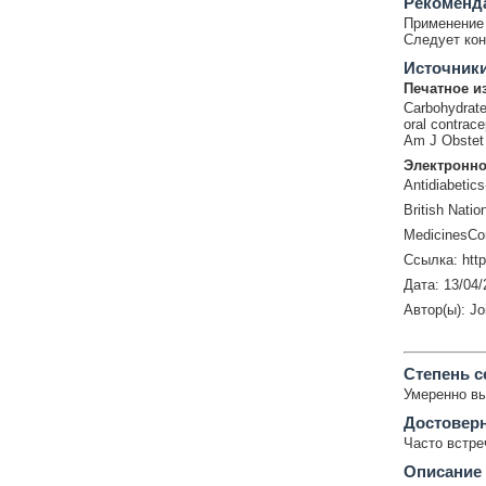
Рекоменд
Применение 
Следует кон
Источник
Печатное и
Carbohydrate
oral contrace
Am J Obstet 
Электронно
Antidiabetics
British Natio
MedicinesCo
Ссылка: htt
Дата: 13/04/
Автор(ы): Jo
Cтепень с
Умеренно в
Достовер
Часто встр
Описание