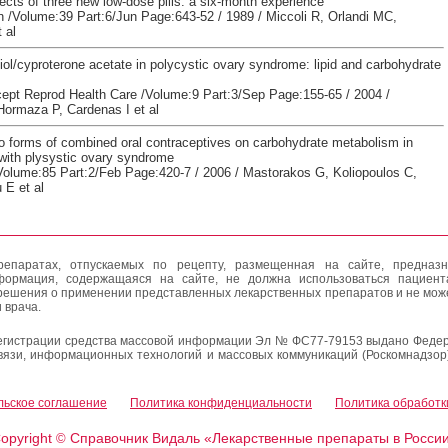
ects of three new low-dose pills: a six-month experience
n /Volume:39 Part:6/Jun Page:643-52 / 1989 / Miccoli R, Orlandi MC,
 al
iol/cyproterone acetate in polycystic ovary syndrome: lipid and carbohydrate
cept Reprod Health Care /Volume:9 Part:3/Sep Page:155-65 / 2004 /
Hormaza P, Cardenas I et al
wo forms of combined oral contraceptives on carbohydrate metabolism in
with plysystic ovary syndrome
 /Volume:85 Part:2/Feb Page:420-7 / 2006 / Mastorakos G, Koliopoulos C,
 E et al
епаратах, отпускаемых по рецепту, размещенная на сайте, предназн
формация, содержащаяся на сайте, не должна использоваться пациен
решения о применении представленных лекарственных препаратов и не мож
 врача.
егистрации средства массовой информации Эл № ФС77-79153 выдано Федер
вязи, информационных технологий и массовых коммуникаций (Роскомнадзор
льское соглашение
Политика конфиденциальности
Политика обработк
opyright
Справочник Видаль «Лекарственные препараты в Росси
©