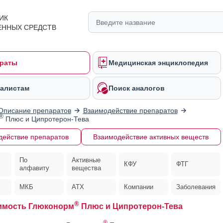
ИК
ЕННЫХ СРЕДСТВ
раты
Медицинская энциклопедия
алистам
Поиск аналогов
Описание препаратов
Взаимодействие препаратов
®
Плюс и Ципротерон-Тева
действие препаратов
Взаимодействие активных веществ
По
Активные
КФУ
ФТГ
алфавиту
вещества
МКБ
АТХ
Компании
Заболевания
®
имость Глюконорм
Плюс и Ципротерон-Тева
®