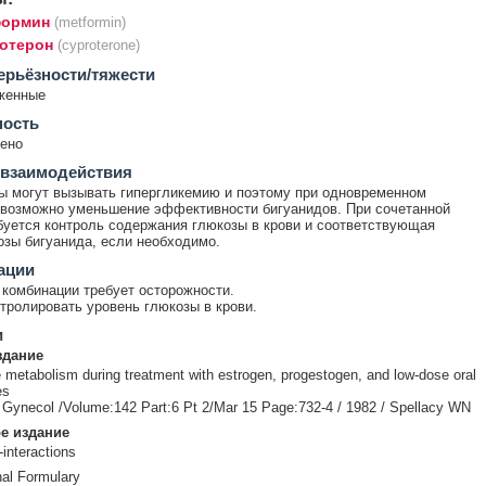
ормин
(metformin)
отерон
(cyproterone)
ерьёзности/тяжести
женные
ность
ено
 взаимодействия
ы могут вызывать гипергликемию и поэтому при одновременном
возможно уменьшение эффективности бигуанидов. При сочетанной
буется контроль содержания глюкозы в крови и соответствующая
озы бигуанида, если необходимо.
ации
комбинации требует осторожности.
тролировать уровень глюкозы в крови.
и
здание
 metabolism during treatment with estrogen, progestogen, and low-dose oral
es
Gynecol /Volume:142 Part:6 Pt 2/Mar 15 Page:732-4 / 1982 / Spellacy WN
е издание
-interactions
nal Formulary