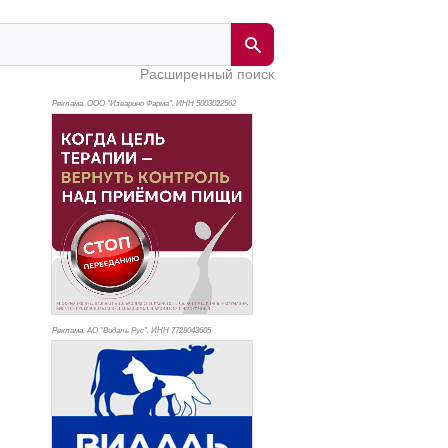
Расширенный поиск
Реклама. ООО "Изварино Фарма", ИНН 500
3022562
Реклама. АО "Видаль Рус", ИНН 772
8043605