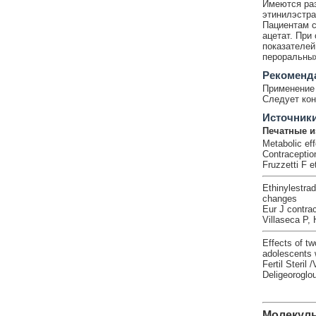
Имеются раз
этинилэстра
Пациентам с
ацетат. При
показателей
пероральных
Рекоменд
Применение 
Следует кон
Источник
Печатные и
Metabolic eff
Contraceptio
Fruzzetti F et
Ethinylestrad
changes
Eur J contra
Villaseca P, 
Effects of t
adolescents 
Fertil Steril
Deligeoroglou
Молекул