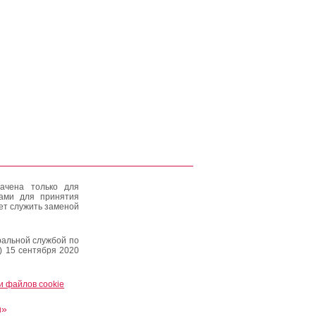
ачена только для
тами для принятия
ет служить заменой
альной службой по
) 15 сентября 2020
и файлов cookie
и»