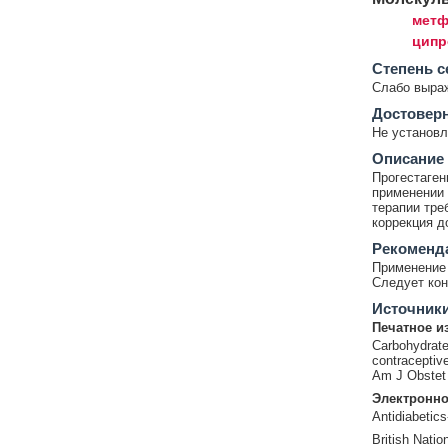
метф
ципр
Cтепень с
Слабо выра
Достовер
Не установл
Описание
Прогестаген
применении 
терапии тре
коррекция д
Рекоменд
Применение 
Следует кон
Источник
Печатное и
Carbohydrate
contraceptiv
Am J Obstet 
Электронно
Antidiabetics
British Natio