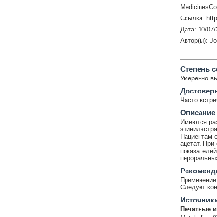
MedicinesCo
Ссылка: htt
Дата: 10/07/
Автор(ы): Jo
Cтепень с
Умеренно в
Достовер
Часто встр
Описание
Имеются раз
этинилэстра
Пациентам с
ацетат. При
показателей
пероральных
Рекоменд
Применение 
Следует кон
Источник
Печатные и