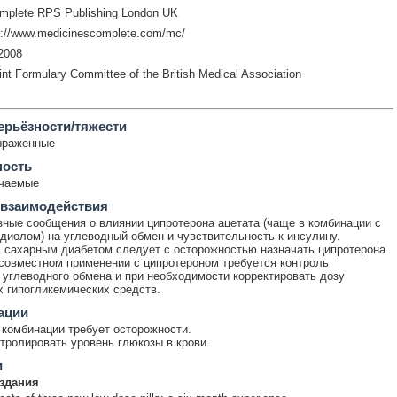
mplete RPS Publishing London UK
p://www.medicinescomplete.com/mc/
2008
int Formulary Committee of the British Medical Association
ерьёзности/тяжести
ыраженные
ность
ечаемые
 взаимодействия
ные сообщения о влиянии ципротерона ацетата (чаще в комбинации с
диолом) на углеводный обмен и чувствительность к инсулину.
 сахарным диабетом следует с осторожностью назначать ципротерона
 совместном применении с ципротероном требуется контроль
 углеводного обмена и при необходимости корректировать дозу
 гипогликемических средств.
ации
комбинации требует осторожности.
тролировать уровень глюкозы в крови.
и
здания