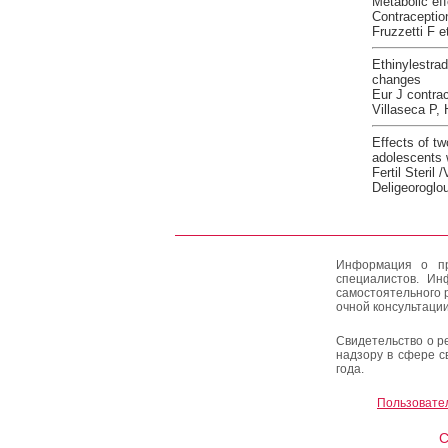
Metabolic eff
Contraceptio
Fruzzetti F et
Ethinylestrad
changes
Eur J contra
Villaseca P, 
Effects of t
adolescents 
Fertil Steril
Deligeoroglou
Информация о пр
специалистов. Ин
самостоятельного 
очной консультации
Свидетельство о р
надзору в сфере с
года.
Пользовате
C