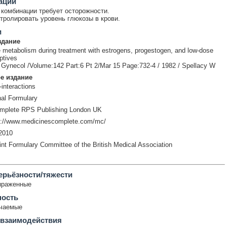
ации
комбинации требует осторожности.
тролировать уровень глюкозы в крови.
и
здание
 metabolism during treatment with estrogens, progestogen, and low-dose
ptives
Gynecol /Volume:142 Part:6 Pt 2/Mar 15 Page:732-4 / 1982 / Spellacy W
е издание
-interactions
nal Formulary
mplete RPS Publishing London UK
p://www.medicinescomplete.com/mc/
2010
int Formulary Committee of the British Medical Association
ерьёзности/тяжести
ыраженные
ность
ечаемые
 взаимодействия