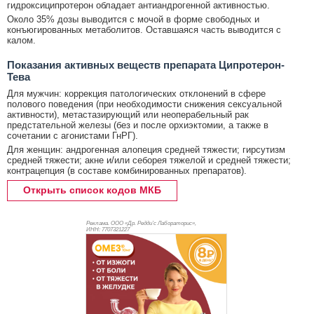
гидроксиципротерон обладает антиандрогенной активностью.
Около 35% дозы выводится с мочой в форме свободных и
конъюгированных метаболитов. Оставшаяся часть выводится с
калом.
Показания активных веществ препарата Ципротерон-
Тева
Для мужчин: коррекция патологических отклонений в сфере
полового поведения (при необходимости снижения сексуальной
активности), метастазирующий или неоперабельный рак
предстательной железы (без и после орхиэктомии, а также в
сочетании с агонистами ГнРГ).
Для женщин: андрогенная алопеция средней тяжести; гирсутизм
средней тяжести; акне и/или себорея тяжелой и средней тяжести;
контрацепция (в составе комбинированных препаратов).
Открыть список кодов МКБ
Реклама. ООО «Др. Редди’с Лабораторис»,
ИНН: 770
7321227