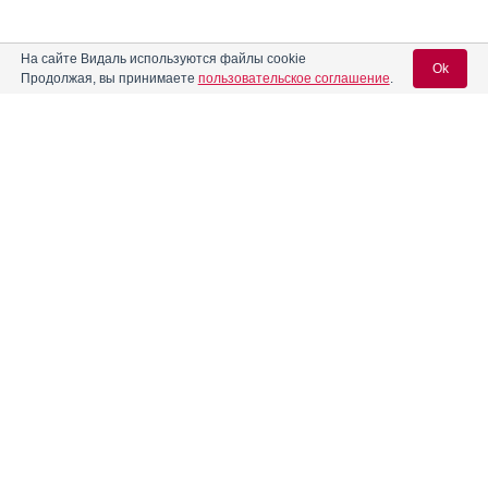
На сайте Видаль используются файлы cookie
Ok
Продолжая, вы принимаете
пользовательское соглашение
.
Содержание
Вход для специалистов
E-mail учетной записи Vidal:
Форма выпуска, упаковка и состав
Клинико-фармакологич. группа
Пароль:
Фармако-терапевтическая группа
Фармакологическое действие
Фармакокинетика
Показания препарата
Регистрация
Забыли пароль?
Режим дозирования