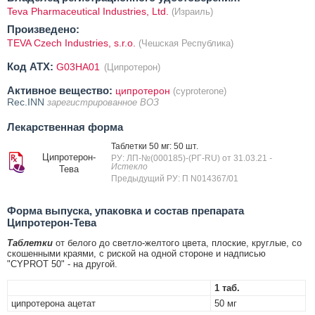
Teva Pharmaceutical Industries, Ltd.
(Израиль)
Произведено:
TEVA Czech Industries, s.r.o.
(Чешская Республика)
Код ATX:
G03HA01
(Ципротерон)
Активное вещество:
ципротерон
(cyproterone)
Rec.INN
зарегистрированное ВОЗ
Лекарственная форма
Таблетки 50 мг: 50 шт.
Ципротерон-
РУ: ЛП-№(000185)-(РГ-RU) от 31.03.21
-
Истекло
Тева
Предыдущий РУ: П N014367/01
Форма выпуска, упаковка и состав препарата
Ципротерон-Тева
Таблетки
от белого до светло-желтого цвета, плоские, круглые, со
скошенными краями, с риской на одной стороне и надписью
"CYPROT 50" - на другой.
1 таб.
ципротерона ацетат
50 мг