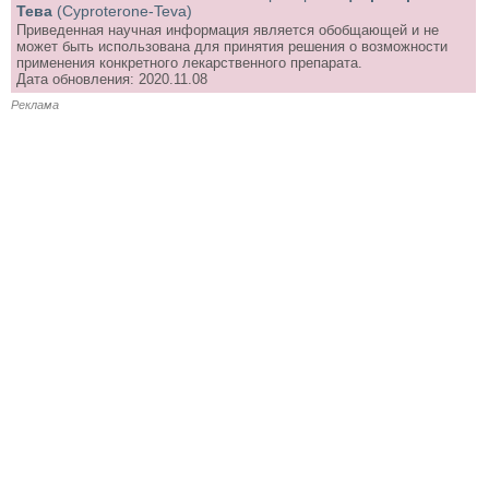
Тева
(Cyproterone-Teva)
Приведенная научная информация является обобщающей и не
может быть использована для принятия решения о возможности
применения конкретного лекарственного препарата.
Дата обновления: 2020.11.08
Реклама