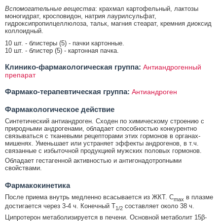
Вспомогательные вещества
: крахмал картофельный, лактозы
моногидрат, кросповидон, натрия лаурилсульфат,
гидроксипропилцеллюлоза, тальк, магния стеарат, кремния диоксид
коллоидный.
10 шт. - блистеры (5) - пачки картонные.
10 шт. - блистер (5) - картонная пачка.
Клинико-фармакологическая группа:
Антиандрогенный
препарат
Фармако-терапевтическая группа:
Антиандроген
Фармакологическое действие
Синтетический антиандроген. Сходен по химическому строению с
природными андрогенами, обладает способностью конкурентно
связываться с тканевыми рецепторами этих гормонов в органах-
мишенях. Уменьшает или устраняет эффекты андрогенов, в т.ч.
связанные с избыточной продукцией мужских половых гормонов.
Обладает гестагенной активностью и антигонадотропными
свойствами.
Фармакокинетика
После приема внутрь медленно всасывается из ЖКТ. C
в плазме
max
достигается через 3-4 ч. Конечный T
составляет около 38 ч.
1/2
Ципротерон метаболизируется в печени. Основной метаболит 15β-