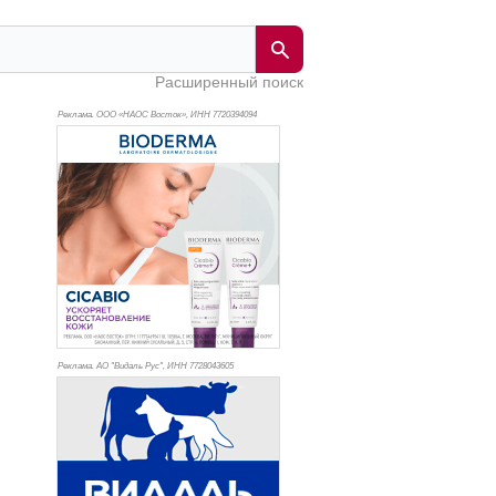
Расширенный поиск
Реклама. ООО «НАОС Восток», ИНН 772
0394094
Реклама. АО "Видаль Рус", ИНН 772
8043605