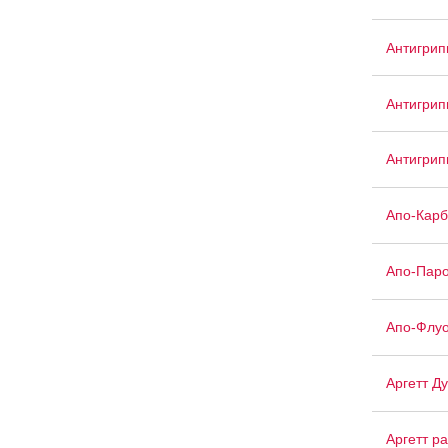
Антигрип
Антигри
Антигри
Апо-Кар
Апо-Паро
Апо-Флуо
Аргетт Д
Аргетт р