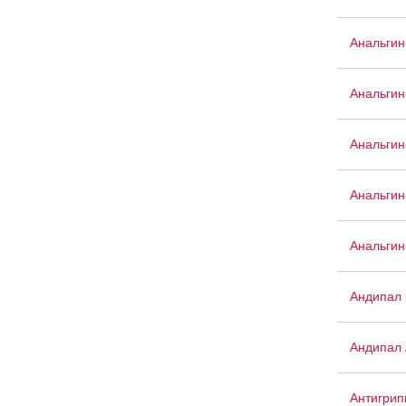
Анальги
Анальгин
Анальгин
Анальгин
Анальгина
Андипал
Андипал 
Антигрип