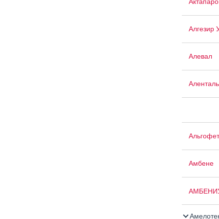
Актапаро
Алгезир 
Алевал
Аленталь
Альгофе
Амбене
АМБЕНИ
Амелоте