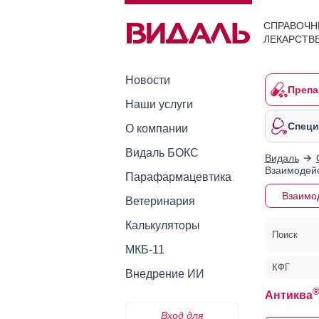
СПРАВОЧН
ЛЕКАРСТВ
Новости
Препа
Наши услуги
Специ
О компании
Видаль БОКС
Видаль
Взаимодейс
Парафармацевтика
Взаимо
Ветеринария
Калькуляторы
Поиск
МКБ-11
КФГ
Внедрение ИИ
Антиква
Вход для