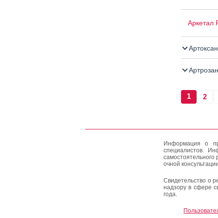
Аркетал
Артоксан
Артроза
1
2
Информация о пр
специалистов. Ин
самостоятельного 
очной консультации
Свидетельство о р
надзору в сфере с
года.
Пользовате