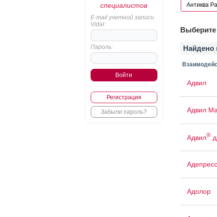
специалистов
E-mail учетной записи
Vidal:
Выберите 
Пароль:
Найдено 
Взаимодейс
Адвил
Регистрация
Адвил М
Забыли пароль?
®
Адвил
д
Адепрес
Адолор