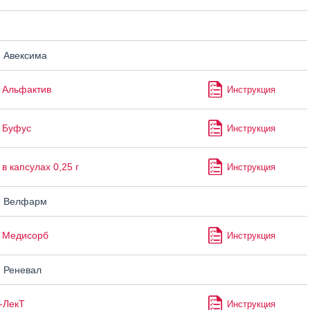
н
 Авексима
 Альфактив
Инструкция
 Буфус
Инструкция
в капсулах 0,25 г
Инструкция
н Велфарм
 Медисорб
Инструкция
 Реневал
-ЛекТ
Инструкция