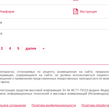
 Ромфарм
Инструкция
®
®
н
3
4
5
далее
»
епаратах, отпускаемых по рецепту, размещенная на сайте, предназн
формация, содержащаяся на сайте, не должна использоваться пациен
решения о применении представленных лекарственных препаратов и не мож
 врача.
егистрации средства массовой информации Эл № ФС77-79153 выдано Федер
вязи, информационных технологий и массовых коммуникаций (Роскомнадзор
льское соглашение
Политика конфиденциальности
Политика обработк