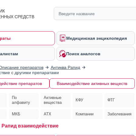
ИК
ЕННЫХ СРЕДСТВ
раты
Медицинская энциклопедия
алистам
Поиск аналогов
Описание препаратов
Антиква Рапид
твие с другими препаратами
действие препаратов
Взаимодействие активных веществ
По
Активные
КФУ
ФТГ
алфавиту
вещества
МКБ
АТХ
Компании
Заболевания
®
Рапид взаимодействие