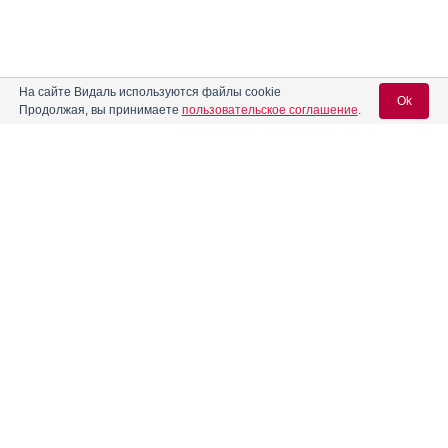
На сайте Видаль используются файлы cookie
Ok
Продолжая, вы принимаете
пользовательское соглашение
.
Содержание
Вход для специалистов
E-mail учетной записи Vidal:
Форма выпуска, упаковка и состав
Клинико-фармакологич. группа
Пароль:
Фармако-терапевтическая группа
Фармакологическое действие
Показания препарата
Режим дозирования
Регистрация
Забыли пароль?