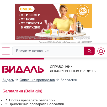
Реклама. ООО «Др. Редди’с Лабораторис», ИНН: 770
7321227
СПРАВОЧНИК
ЛЕКАРСТВЕННЫХ СРЕДСТВ
Видаль
Описания препаратов
Беллалгин
Беллалгин (Bellalgin)
💊 Состав препарата Беллалгин
✅ Применение препарата Беллалгин