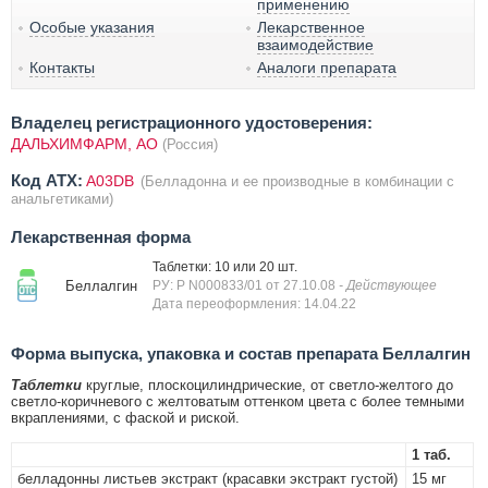
применению
Особые указания
Лекарственное
взаимодействие
Контакты
Аналоги препарата
Владелец регистрационного удостоверения:
ДАЛЬХИМФАРМ, АО
(Россия)
Код ATX:
A03DB
(Белладонна и ее производные в комбинации с
анальгетиками)
Лекарственная форма
Таблетки: 10 или 20 шт.
Беллалгин
РУ: Р N000833/01 от 27.10.08
- Действующее
Дата переоформления: 14.04.22
Форма выпуска, упаковка и состав препарата Беллалгин
Таблетки
круглые, плоскоцилиндрические, от светло-желтого до
светло-коричневого с желтоватым оттенком цвета с более темными
вкраплениями, с фаской и риской.
1 таб.
белладонны листьев экстракт (красавки экстракт густой)
15 мг