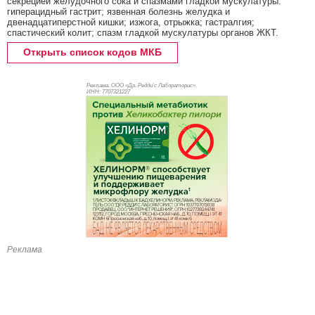
секрецией желудочного сока и спазмами гладкой мускулатуры:
гиперацидный гастрит; язвенная болезнь желудка и
двенадцатиперстной кишки; изжога, отрыжка; гастралгия;
спастический колит; спазм гладкой мускулатуры органов ЖКТ.
Открыть список кодов МКБ
Реклама. ООО «Др. Редди’с Лабораторис»,
ИНН: 770
7321227
Реклама