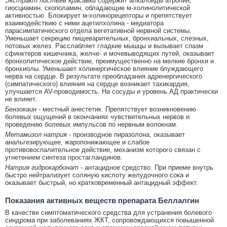
Экстракт листьев красавки
содержит алкалоиды атропин,
гиосциамин, скополамин, обладающие м-холинолитической
активностью. Блокирует м-холинорецепторы и препятствует
взаимодействию с ними ацетилхолина - медиатора
парасимпатического отдела вегетативной нервной системы.
Уменьшает секрецию пищеварительных, бронхиальных, слезных,
потовых желез. Расслабляет гладкие мышцы и вызывает спазм
сфинктеров кишечника, желче- и мочевыводящих путей, оказывает
бронхолитическое действие, преимущественно на мелкие бронхи и
бронхиолы. Уменьшает холинергическое влияние блуждающего
нерва на сердце. В результате преобладания адренергического
(симпатического) влияния на сердце возникает тахикардия,
улучшается AV-проводимость. На сосуды и уровень АД практически
не влияет.
Бензокаин
- местный анестетик. Препятствует возникновению
болевых ощущений в окончаниях чувствительных нервов и
проведению болевых импульсов по нервным волокнам.
Метамизол натрия
- производное пиразолона, оказывает
анальгезирующее, жаропонижающее и слабое
противовоспалительное действие, механизм которого связан с
угнетением синтеза простагландинов.
Натрия гидрокарбонат
- антацидное средство. При приеме внутрь
быстро нейтрализует соляную кислоту желудочного сока и
оказывает быстрый, но кратковременный антацидный эффект.
Показания активных веществ препарата Беллалгин
В качестве симптоматического средства для устранения болевого
синдрома при заболеваниях ЖКТ, сопровождающихся повышенной