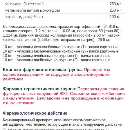
бензокаин (анестезин)
250 мг
метамизола натрия моногидрат
250 мг
натрия гидрокарбонат
100 мг
Вспомогательные вещества
: крахмал картофельный - 54.816 мг,
кальция стеарат - 7.2 мг, тальк - 10.08 мг, полисорбат 80 (твин 80) -
1.224 мг, кремния диоксид коллоидный (аэросил) - 2.88 мг, натрия
крахмала гликолат (карбоксиметилкрахмал натрия) - 28.8 мг.
10 шт. - упаковки безъячейковые контурные (1) - пачки картонные.
10 шт. - упаковки безъячейковые контурные (2) - пачки картонные.
10 шт. - упаковки ячейковые контурные (1) - пачки картонные.
10 шт. - упаковки ячейковые контурные (2) - пачки картонные.
Клинико-фармакологическая группа:
Препарат с м-
холиноблокирующим, антацидным и анальгезирующим
действием
Фармако-терапевтическая группа:
Препараты для лечения
функциональных нарушений ЖКТ. Спазмолитики в комбинации
с анальгетиками. Белладонна и ее производные в комбинации
с анальгетиками
Фармакологическое действие
Комбинированный препарат, оказывает спазмолитическое,
антацидное, местноанестезирующее и анальгезирующее действие.