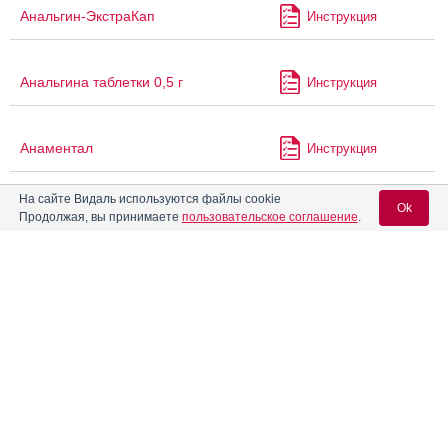
Анальгин-ЭкстраКап
Инструкция
Анальгина таблетки 0,5 г
Инструкция
Анаментал
Инструкция
На сайте Видаль используются файлы cookie
Ok
®
АнвиМакс
Инструкция
Продолжая, вы принимаете
пользовательское соглашение
.
Ангиаканд
Инструкция
Вход для специалистов
E-mail учетной записи Vidal:
®
Ангиокардил
Инструкция
Пароль:
®
Ангиоприл
-25
Инструкция